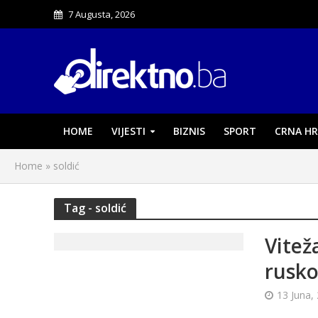
7 Augusta, 2026
HOME
VIJESTI
BIZNIS
SPORT
CRNA HR
Home
»
soldić
Tag - soldić
Vitež
rusk
13 Juna,