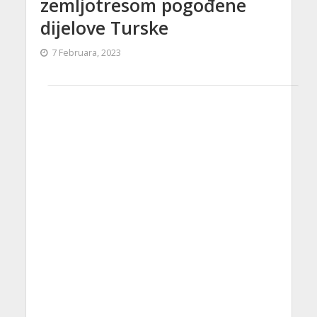
zemljotresom pogođene
dijelove Turske
7 Februara, 2023