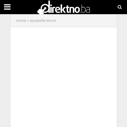
Home
»
spasilački timovi