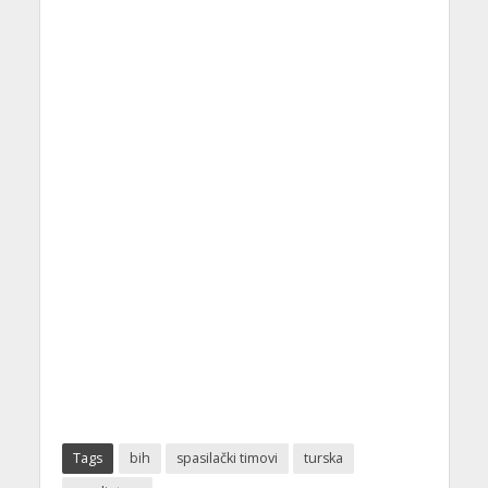
Tags
bih
spasilački timovi
turska