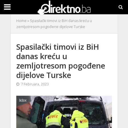
Home
»
Spasilački timovi iz BiH danas kreću u
zemljotresom pogođene dijelove Turske
Spasilački timovi iz BiH
danas kreću u
zemljotresom pogođene
dijelove Turske
7 Februara, 2023