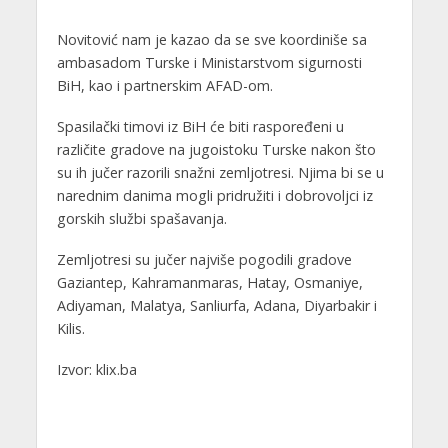
Novitović nam je kazao da se sve koordiniše sa
ambasadom Turske i Ministarstvom sigurnosti
BiH, kao i partnerskim AFAD-om.
Spasilački timovi iz BiH će biti raspoređeni u
različite gradove na jugoistoku Turske nakon što
su ih jučer razorili snažni zemljotresi. Njima bi se u
narednim danima mogli pridružiti i dobrovoljci iz
gorskih službi spašavanja.
Zemljotresi su jučer najviše pogodili gradove
Gaziantep, Kahramanmaras, Hatay, Osmaniye,
Adiyaman, Malatya, Sanliurfa, Adana, Diyarbakir i
Kilis.
Izvor: klix.ba