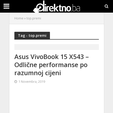
Home
»
top.premi
Tag - top.premi
Asus VivoBook 15 X543 –
Odlične performanse po
razumnoj cijeni
1 Novembra, 2019