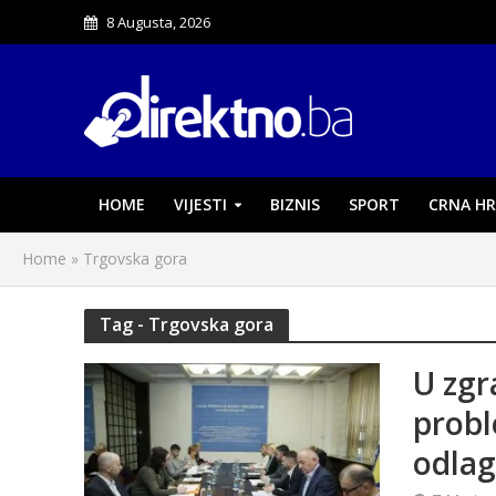
8 Augusta, 2026
HOME
VIJESTI
BIZNIS
SPORT
CRNA HR
Home
»
Trgovska gora
Tag - Trgovska gora
U zgr
probl
odlag