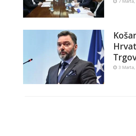
7 Marta,
Košar
Hrvat
Trgov
3 Marta,