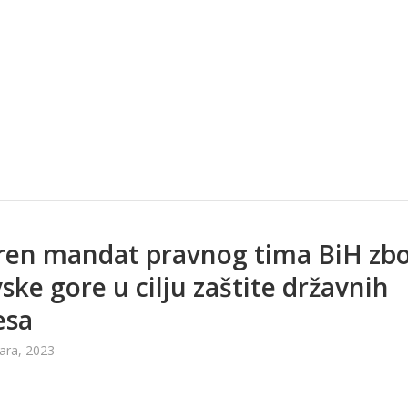
ren mandat pravnog tima BiH zb
ske gore u cilju zaštite državnih
esa
ara, 2023