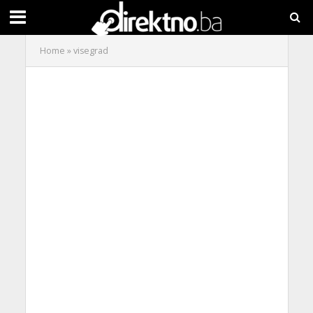
Home
»
visegrad