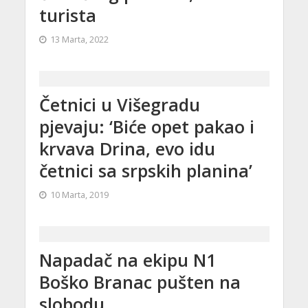
turista
13 Marta, 2022
Četnici u Višegradu
pjevaju: ‘Biće opet pakao i
krvava Drina, evo idu
četnici sa srpskih planina’
10 Marta, 2019
Napadač na ekipu N1
Boško Branac pušten na
slobodu