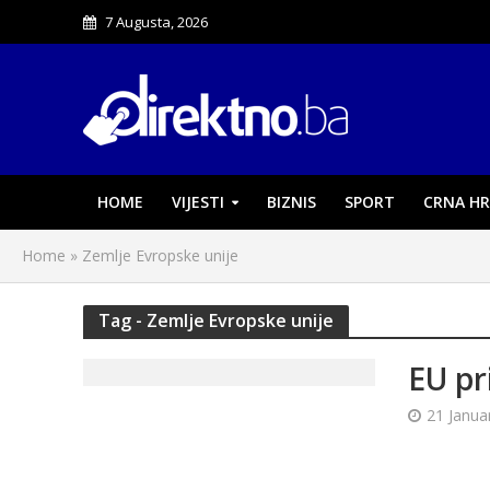
7 Augusta, 2026
HOME
VIJESTI
BIZNIS
SPORT
CRNA HR
Home
»
Zemlje Evropske unije
Tag - Zemlje Evropske unije
EU pr
21 Janua