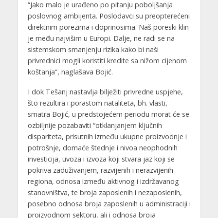
“Jako malo je urađeno po pitanju poboljšanja
poslovnog ambijenta. Poslodavci su preopterećeni
direktnim porezima i doprinosima. Naš poreski klin
je među najvišim u Europi. Dalje, ne radi se na
sistemskom smanjenju rizika kako bi naši
privrednici mogli koristiti kredite sa nižom cijenom
koštanja”, naglašava Bojić.
I dok Tešanj nastavlja bilježiti privredne uspjehe,
što rezultira i porastom nataliteta, bh. vlasti,
smatra Bojić, u predstojećem periodu morat će se
ozbiljnije pozabaviti “otklanjanjem ključnih
dispariteta, prisutnih između ukupne proizvodnje i
potrošnje, domaće štednje i nivoa neophodnih
investicija, uvoza i izvoza koji stvara jaz koji se
pokriva zaduživanjem, razvijenih i nerazvijenih
regiona, odnosa između aktivnog i izdržavanog
stanovništva, te broja zaposlenih i nezaposlenih,
posebno odnosa broja zaposlenih u administraciji i
proizvodnom sektoru, ali i odnosa broja