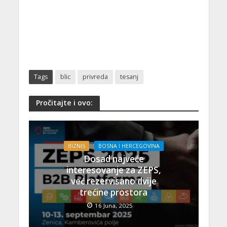
Tags
blic
privreda
tesanj
Pročitajte i ovo:
BIZNIS
BOSNA I HERCEGOVINA
Dosad najveće
interesovanje za ZEPS,
već rezervisano dvije
trećine prostora
16 Juna, 2025