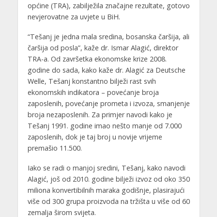
općine (TRA), zabilježila značajne rezultate, gotovo
nevjerovatne za uvjete u BiH.
“Tešanj je jedna mala sredina, bosanska čaršija, ali
čaršija od posla”, kaže dr. Ismar Alagić, direktor
TRA-a. Od završetka ekonomske krize 2008.
godine do sada, kako kaže dr. Alagić za Deutsche
Welle, Tešanj konstantno bilježi rast svih
ekonomskih indikatora – povećanje broja
zaposlenih, povećanje prometa i izvoza, smanjenje
broja nezaposlenih. Za primjer navodi kako je
Tešanj 1991. godine imao nešto manje od 7.000
zaposlenih, dok je taj broj u novije vrijeme
premašio 11.500.
Iako se radi o manjoj sredini, Tešanj, kako navodi
Alagić, još od 2010. godine bilježi izvoz od oko 350
miliona konvertibilnih maraka godišnje, plasirajući
više od 300 grupa proizvoda na tržišta u više od 60
zemalja širom svijeta.