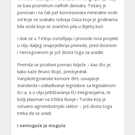
se bavi prometom naftnih derivata. Tešanj je
ponosan i na čak pet koncesionara mineralne vode
od koje se svakako izdvaja Oaza koja je godinama
bila voda koja se zvanično pila u Bijeloj kući.
I dok se u Tešnju osmišljaju i provode novi projekti
u cilju daljeg unaprjeđenja privrede, pred Bosnom
i Hercegovinom je još dosta toga za uraditi.
Premda se pozitivni pomaci bilježe – kao što je,
kako kaže Bruno Bojić, predsjednik
Vanjskotrgovinske komore BiH, usvajanje
standarda i usklađivanje legislative sa legislativom
EU-a, a u cilju približavanja EU integracijama, te
bolji plasman na tržišta Rusije i Turske koji je
ostvario agroindustrijski sektor – još dosta toga
treba da se uradi.
I nemoguće je moguće