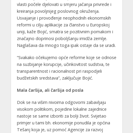
vlasti počele djelovati u smjeru jačanja privrede i
kreiranja povoljnijeg poslovnog okruženja.
Usvajanje i provođenje neophodnih ekonomskih
reformi u cilju aplikacije za članstvo u Europskoj
uniji, kaže Bojić, smatra se pozitivnim pomakom i
značajno doprinosi poboljšanju imidža zemlje.
Naglašava da mnogo toga ipak ostaje da se uradi.
“Svakako očekujemo opće reforme koje se odnose
na suzbijanje korupcije, učinkovitost sudstva, te
transparentnost i racionalnost pri raspodjeli
budžetskih sredstava”, zaključuje Bojić.
Mala čaršija, ali čaršija od posla
Dok se na višim nivoima odgovorni zabavljaju
visokom politikom, pojedine lokalne zajednice
nastoje se same izboriti za bolji život. Svijetao
primjer u tami bh. ekonomije ponudila je općina
Tešanj koja je, uz pomoć Agencije za razvoj