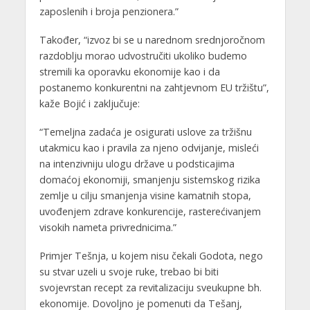
zaposlenih i broja penzionera.”
Također, “izvoz bi se u narednom srednjoročnom
razdoblju morao udvostručiti ukoliko budemo
stremili ka oporavku ekonomije kao i da
postanemo konkurentni na zahtjevnom EU tržištu”,
kaže Bojić i zaključuje:
“Temeljna zadaća je osigurati uslove za tržišnu
utakmicu kao i pravila za njeno odvijanje, misleći
na intenzivniju ulogu države u podsticajima
domaćoj ekonomiji, smanjenju sistemskog rizika
zemlje u cilju smanjenja visine kamatnih stopa,
uvođenjem zdrave konkurencije, rasterećivanjem
visokih nameta privrednicima.”
Primjer Tešnja, u kojem nisu čekali Godota, nego
su stvar uzeli u svoje ruke, trebao bi biti
svojevrstan recept za revitalizaciju sveukupne bh.
ekonomije. Dovoljno je pomenuti da Tešanj,