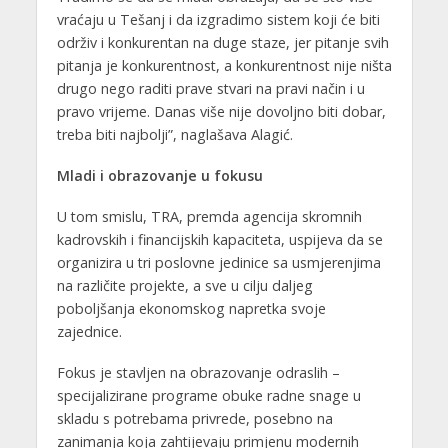
vraćaju u Tešanj i da izgradimo sistem koji će biti
održiv i konkurentan na duge staze, jer pitanje svih
pitanja je konkurentnost, a konkurentnost nije ništa
drugo nego raditi prave stvari na pravi način i u
pravo vrijeme. Danas više nije dovoljno biti dobar,
treba biti najbolji”, naglašava Alagić.
Mladi i obrazovanje u fokusu
U tom smislu, TRA, premda agencija skromnih
kadrovskih i financijskih kapaciteta, uspijeva da se
organizira u tri poslovne jedinice sa usmjerenjima
na različite projekte, a sve u cilju daljeg
poboljšanja ekonomskog napretka svoje
zajednice.
Fokus je stavljen na obrazovanje odraslih –
specijalizirane programe obuke radne snage u
skladu s potrebama privrede, posebno na
zanimanja koja zahtijevaju primjenu modernih