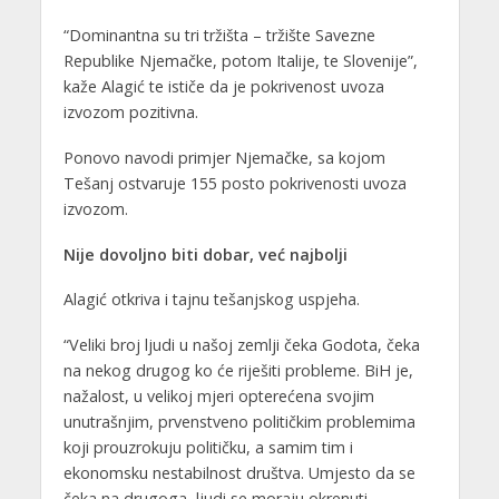
“Dominantna su tri tržišta – tržište Savezne
Republike Njemačke, potom Italije, te Slovenije”,
kaže Alagić te ističe da je pokrivenost uvoza
izvozom pozitivna.
Ponovo navodi primjer Njemačke, sa kojom
Tešanj ostvaruje 155 posto pokrivenosti uvoza
izvozom.
Nije dovoljno biti dobar, već najbolji
Alagić otkriva i tajnu tešanjskog uspjeha.
“Veliki broj ljudi u našoj zemlji čeka Godota, čeka
na nekog drugog ko će riješiti probleme. BiH je,
nažalost, u velikoj mjeri opterećena svojim
unutrašnjim, prvenstveno političkim problemima
koji prouzrokuju političku, a samim tim i
ekonomsku nestabilnost društva. Umjesto da se
čeka na drugoga, ljudi se moraju okrenuti