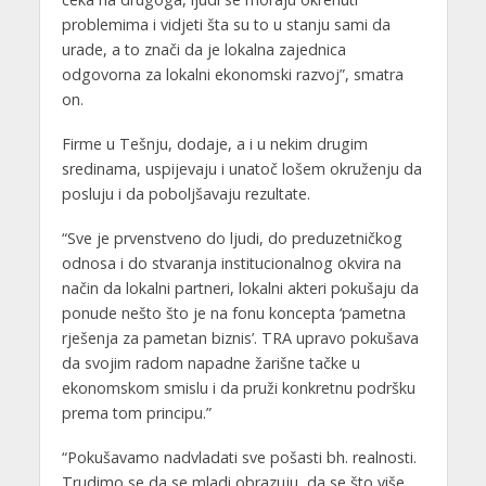
problemima i vidjeti šta su to u stanju sami da
urade, a to znači da je lokalna zajednica
odgovorna za lokalni ekonomski razvoj”, smatra
on.
Firme u Tešnju, dodaje, a i u nekim drugim
sredinama, uspijevaju i unatoč lošem okruženju da
posluju i da poboljšavaju rezultate.
“Sve je prvenstveno do ljudi, do preduzetničkog
odnosa i do stvaranja institucionalnog okvira na
način da lokalni partneri, lokalni akteri pokušaju da
ponude nešto što je na fonu koncepta ‘pametna
rješenja za pametan biznis’. TRA upravo pokušava
da svojim radom napadne žarišne tačke u
ekonomskom smislu i da pruži konkretnu podršku
prema tom principu.”
“Pokušavamo nadvladati sve pošasti bh. realnosti.
Trudimo se da se mladi obrazuju, da se što više