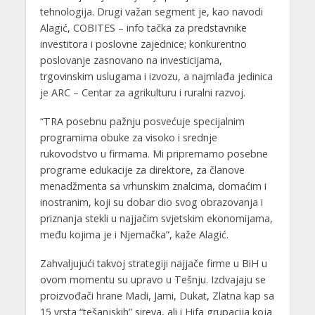
tehnologija. Drugi važan segment je, kao navodi
Alagić, COBITES – info tačka za predstavnike
investitora i poslovne zajednice; konkurentno
poslovanje zasnovano na investicijama,
trgovinskim uslugama i izvozu, a najmlađa jedinica
je ARC – Centar za agrikulturu i ruralni razvoj.
“TRA posebnu pažnju posvećuje specijalnim
programima obuke za visoko i srednje
rukovodstvo u firmama. Mi pripremamo posebne
programe edukacije za direktore, za članove
menadžmenta sa vrhunskim znalcima, domaćim i
inostranim, koji su dobar dio svog obrazovanja i
priznanja stekli u najjačim svjetskim ekonomijama,
među kojima je i Njemačka”, kaže Alagić.
Zahvaljujući takvoj strategiji najjače firme u BiH u
ovom momentu su upravo u Tešnju. Izdvajaju se
proizvođači hrane Madi, Jami, Dukat, Zlatna kap sa
15 vrsta “tešanjskih” sireva, ali i Hifa grupacija koja