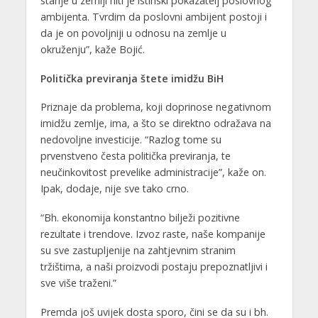
stanje u zemlji niti je istinski pokazatelj poslovnog
ambijenta. Tvrdim da poslovni ambijent postoji i
da je on povoljniji u odnosu na zemlje u
okruženju”, kaže Bojić.
Politička previranja štete imidžu BiH
Priznaje da problema, koji doprinose negativnom
imidžu zemlje, ima, a što se direktno odražava na
nedovoljne investicije. “Razlog tome su
prvenstveno česta politička previranja, te
neučinkovitost prevelike administracije”, kaže on.
Ipak, dodaje, nije sve tako crno.
“Bh. ekonomija konstantno bilježi pozitivne
rezultate i trendove. Izvoz raste, naše kompanije
su sve zastupljenije na zahtjevnim stranim
tržištima, a naši proizvodi postaju prepoznatljivi i
sve više traženi.”
Premda još uvijek dosta sporo, čini se da su i bh.