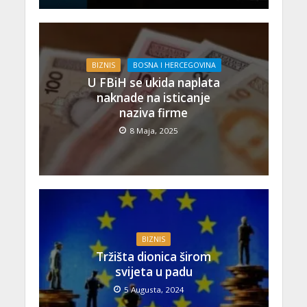
BIZNIS
BOSNA I HERCEGOVINA
U FBiH se ukida naplata
naknade na isticanje
naziva firme
8 Maja, 2025
BIZNIS
Tržišta dionica širom
svijeta u padu
5 Augusta, 2024