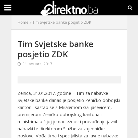
Home
»
Tim Svjetske banke posjetio ZDK
Tim Svjetske banke
posjetio ZDK
31 Januara, 2017
Zenica, 31.01.2017. godine – Tim za nabavke
Svjetske banke danas je posjetio Zeničko-dobojski
kanton i sastao se s Miralemom Galijaševićem,
premijerom Zeničko-dobojskog kantona i
ministrima u čijoj je nadležnosti provođenje javnih
nabavki te direktorom Službe za zajedničke
poslove. Vođa tima i specijalista za javne nabavke