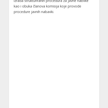
izrada strukturiranih procedura za javne nabvke
kao i obuka članova komisija koje provode
procedure javnih nabavki.