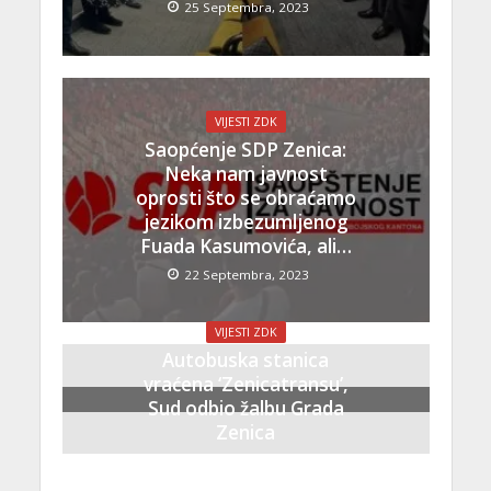
25 Septembra, 2023
VIJESTI ZDK
Saopćenje SDP Zenica:
Neka nam javnost
oprosti što se obraćamo
jezikom izbezumljenog
Fuada Kasumovića, ali…
22 Septembra, 2023
VIJESTI ZDK
Autobuska stanica
vraćena ‘Zenicatransu’,
Sud odbio žalbu Grada
Zenica
21 Septembra, 2023