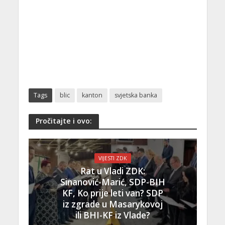
Tags
blic
kanton
svjetska banka
Pročitajte i ovo:
VIJESTI ZDK
Rat u Vladi ZDK:
Sinanović-Marić, SDP-BIH
KF, Ko prije leti van? SDP
iz zgrade u Masarykovoj
ili BHI-KF iz Vlade?