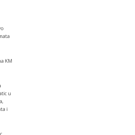
vo
mata
ona KM
a
tic u
a,
ta i
c