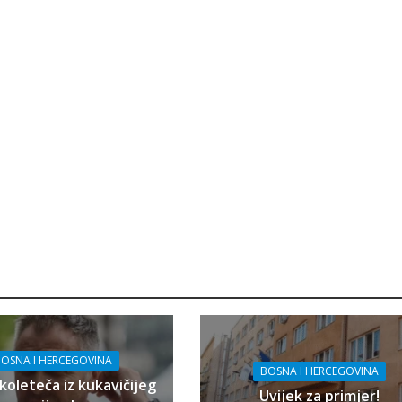
OSNA I HERCEGOVINA
BOSNA I HERCEGOVINA
koleteča iz kukavičijeg
Uvijek za primjer!