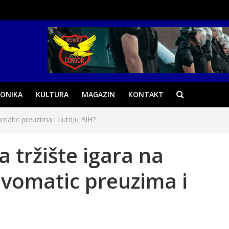
ONIKA
KULTURA
MAGAZIN
KONTAKT
vomatic preuzima i Lutriju BiH?
na tržište igara na
ovomatic preuzima i