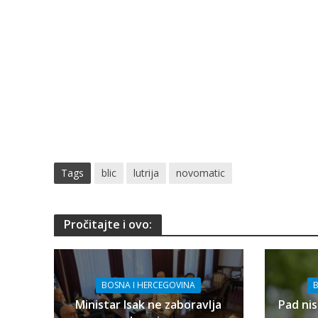
Tags
blic
lutrija
novomatic
Pročitajte i ovo:
BOSNA I HERCEGOVINA
B
Ministar Isak ne zaboravlja
Pad nis