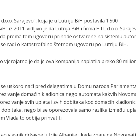
.o.o. Sarajevo”, koja je u Lutriju BiH postavila 1.500
” iz 2011. vidljivo je da Lutrija BiH i firma HTL d.o.o. Saraje
te da prema tom ugovoru prihode ostvarene na sistemu auto
a se radi o katastrofalno štetnom ugovoru po Lutriju BiH.
o vjerojatno je da je ova kompanija naplatila preko 80 mili
će se uskoro naći pred delegatima u Domu naroda Parlament
porezivanje domaćih kladionica nego automata kakvih Novoma
orezivanje svih uplata i svih dobitaka kod domaćih kladionic
dobitaka, nego bi se oporezovala samo razlika između upla
m Vlada to odbija prihvatiti.
ao vlasnik državne lutrije Albanije i kada znate da Novomati