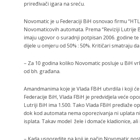
priređivači igara na sreću.
Novomatic je u Federaciji BiH osnovao firmu “HTL d
Novomaticovih automata. Prema “Reviziji Lutrije BiH
imaju ugovor o suradnji potpisan 2006. godine 
dijele u omjeru od 50% : 50%. Kritičari smatraju d
– Za 10 godina koliko Novomatic posluje u BiH vrl
od bh. građana.
Amandmanima koje je Vlada FBiH utvrdila i koji 
Federacije BiH, Vlada FBiH je predvidjela veće o
Lutriji BiH ima 1.500. Tako Vlada FBiH predlaže op
dok kod automata nema oporezivanja ni uplata ni 
isplata. Takav model žele i domaće kladionice, ali i
– Kada usporedite na koji je način Novomatic post