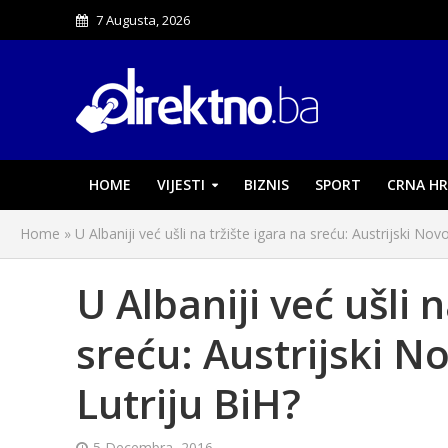
7 Augusta, 2026
HOME
VIJESTI
BIZNIS
SPORT
CRNA HR
Home
»
U Albaniji već ušli na tržište igara na sreću: Austrijski No
U Albaniji već ušli 
sreću: Austrijski N
Lutriju BiH?
5 Decembra, 2016