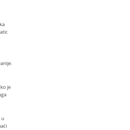
ska
atic
anije.
ako je
uga
 u
maći