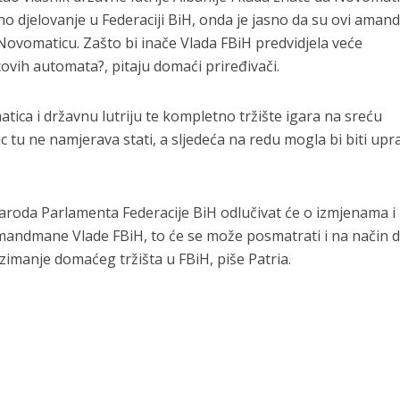
no djelovanje u Federaciji BiH, onda je jasno da su ovi aman
Novomaticu. Zašto bi inače Vlada FBiH predvidjela veće
vih automata?, pitaju domaći priređivači.
ica i državnu lutriju te kompletno tržište igara na sreću
tu ne namjerava stati, a sljedeća na redu mogla bi biti upr
naroda Parlamenta Federacije BiH odlučivat će o izmjenama i
andmane Vlade FBiH, to će se može posmatrati i na način d
imanje domaćeg tržišta u FBiH, piše Patria.