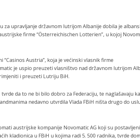
 za upravljanje državnom lutrijom Albanije dobila je alban
austrijske firme “Österreichischen Lotterien”, u kojoj Novom
i “Casinos Austria”, koja je većinski vlasnik firme
atic je uspio preuzeti vlasništvo nad državnom lutrijom Alb
mjeniti i preuzeti Lutriju BiH.
H tvrde da to ne bi bilo dobro za Federaciju, te naglašavaju k
amandmanima nedavno utvrdila Vlada FBiH ništa drugo do usl
tomati austrijske kompanije Novomatic AG koji su postavljeni
ćih kladionica u FBiH u kojima radi 5. 500 radnika, tvrde do