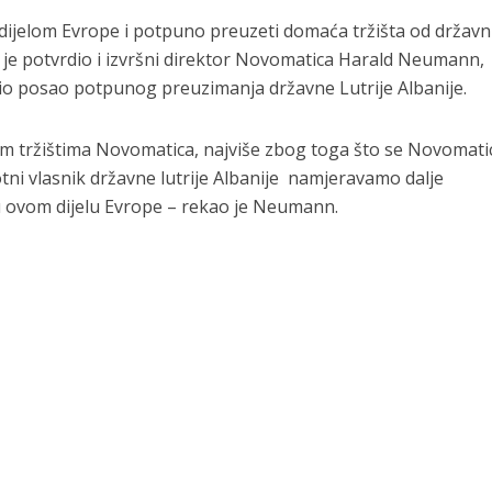
dijelom Evrope i potpuno preuzeti domaća tržišta od državni
 je potvrdio i izvršni direktor Novomatica Harald Neumann,
io posao potpunog preuzimanja državne Lutrije Albanije.
im tržištima Novomatica, najviše zbog toga što se Novomati
tni vlasnik državne lutrije Albanije namjeravamo dalje
ju u ovom dijelu Evrope – rekao je Neumann.