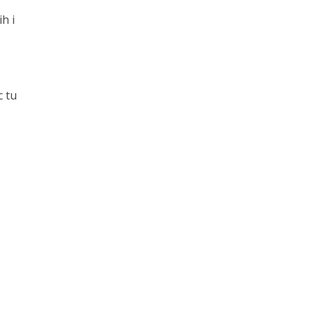
h i
c tu