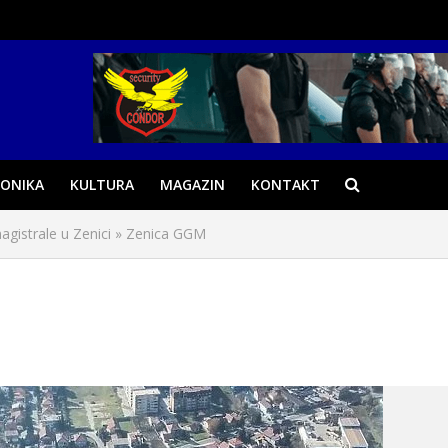
ONIKA
KULTURA
MAGAZIN
KONTAKT
agistrale u Zenici
»
Zenica GGM