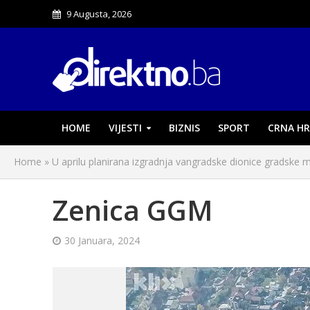
9 Augusta, 2026
HOME
VIJESTI
BIZNIS
SPORT
CRNA HR
Home
»
U aprilu planirana izgradnja vangradske dionice gradske m
Zenica GGM
30 Januara, 2024