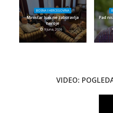
BOSNA I HERCEGOVINA
B
Ministar Isak ne zaboravlja
Pad nis
heroje
9 Juna, 2026
VIDEO: POGLED