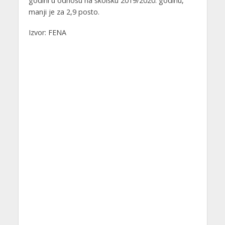
godini u odnosu na školsku 2019/2020. godinu,
manji je za 2,9 posto.
Izvor: FENA