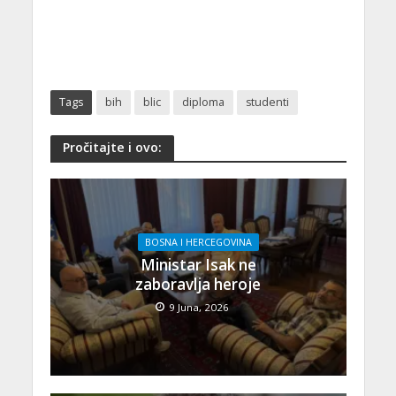
Tags
bih
blic
diploma
studenti
Pročitajte i ovo:
BOSNA I HERCEGOVINA
Ministar Isak ne
zaboravlja heroje
9 Juna, 2026