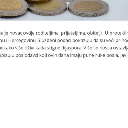
e novac ovdje roditeljima, prijateljima, obitelji. U protekli
nu i Hercegovinu. Službeni podaci pokazuju da su veći priho
 nekako više oživi kada stigne dijaspora. Više se novca ostavlj
 opisuju poslodavci koji ovih dana imaju pune ruke posla, javl