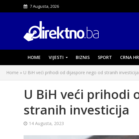
7 Augusta, 2026
HOME
VIJESTI
BIZNIS
SPORT
CRNA HR
Home
»
U BiH veći prihodi od dijaspore nego od stranih investicija
U BiH veći prihodi 
stranih investicija
14 Augusta, 2023