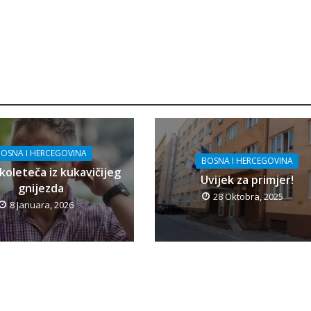
OSNA I HERCEGOVINA
BOSNA I HERCEGOVINA
koleteča iz kukavičijeg
Uvijek za primjer!
gnijezda
28 Oktobra, 2025
8 Januara, 2026