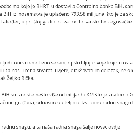
podacima koje je BHRT-u dostavila Centralna banka BiH, sa
 BiH iz inozemstva je uplaćeno 793,58 milijuna, što je za sk
. Također, u prošloj godini novac od bosanskohercegovačke
 ljudi, oni su emotivno vezani, opskrbljuju svoje koji su ostal
ali i za nas. Treba stvarati uvjete, olakšavati im dolazak, ne o
jak Željko Rička.
u BiH su iznosile nešto više od milijardu KM što je znatno niž
 račune građana, odnosno obiteljima. Izvozimo radnu snagu 
o radnu snagu, a ta naša radna snaga šalje novac ovdje