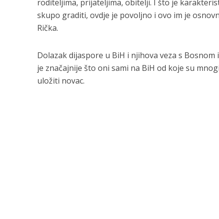
roditeljima, prijateljima, obitelji. I što je karakte
skupo graditi, ovdje je povoljno i ovo im je osnovn
Rička.
Dolazak dijaspore u BiH i njihova veza s Bosnom 
je značajnije što oni sami na BiH od koje su mnogi d
uložiti novac.