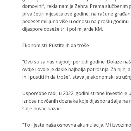
domovini”, rekla nam je Zehra. Prema službenim 
prva četiri mjeseca ove godine, na račune građana
pedeset milijuna više u odnosu na prošlu godinu
dijaspore doseže tri i pol mijarde KM.
Ekonomisti: Pustite ih da troše
“Ovo su za nas najbolji periodi godine. Dolaze naši
ovdje i ovdje je dakle najbolja potrošnja. Za njih, 
ih i pustiti ih da troše”, stava je ekonomski stručn
Usporedbe radi, u 2022. godini strane investicije 
iznosa novčanih doznaka koje dijaspora šalje na
šalje novac nazad.
“To i jeste naša osnovna akumulacija. Mi izvozim