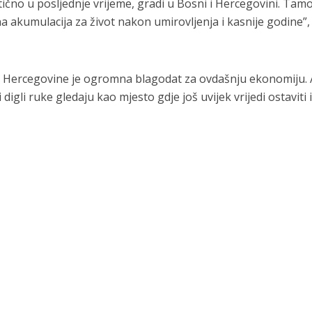
ristično u posljednje vrijeme, gradi u Bosni i Hercegovini. Tamo
a akumulacija za život nakon umirovljenja i kasnije godine”, 
i Hercegovine je ogromna blagodat za ovdašnju ekonomiju. 
igli ruke gledaju kao mjesto gdje još uvijek vrijedi ostaviti i