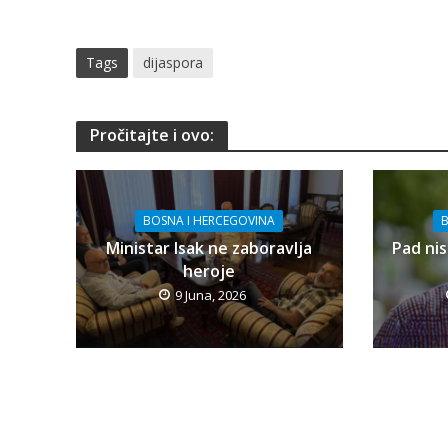
Tags
dijaspora
Pročitajte i ovo:
BOSNA I HERCEGOVINA
B
Ministar Isak ne zaboravlja
Pad nis
heroje
9 Juna, 2026