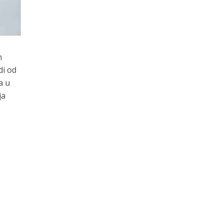
h
di od
a u
ja