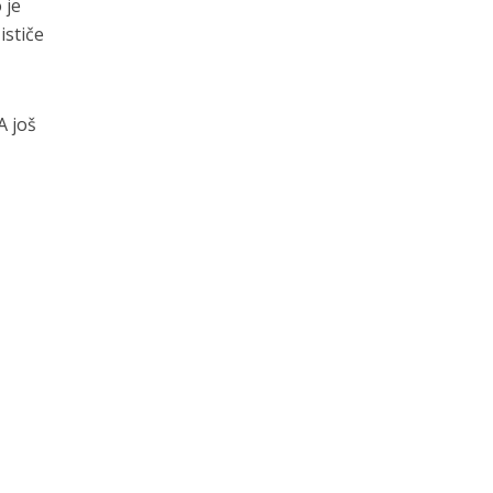
 je
ističe
A još