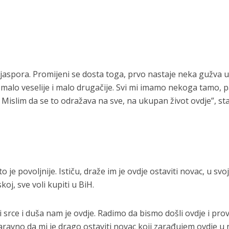
dijaspora. Promijeni se dosta toga, prvo nastaje neka gužva u
e malo veselije i malo drugačije. Svi mi imamo nekoga tamo, 
 Mislim da se to odražava na sve, na ukupan život ovdje”, sta
 je povoljnije. Ističu, draže im je ovdje ostaviti novac, u svoj
koj, sve voli kupiti u BiH.
srce i duša nam je ovdje. Radimo da bismo došli ovdje i prov
Naravno da mi je drago ostaviti novac koji zarađujem ovdje u 