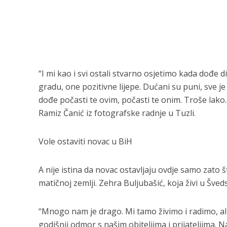
“I mi kao i svi ostali stvarno osjetimo kada dođe 
gradu, one pozitivne lijepe. Dućani su puni, sve j
dođe počasti te ovim, počasti te onim. Troše lako.
Ramiz Čanić iz fotografske radnje u Tuzli.
Vole ostaviti novac u BiH
A nije istina da novac ostavljaju ovdje samo zato što
matičnoj zemlji. Zehra Buljubašić, koja živi u Šveds
“Mnogo nam je drago. Mi tamo živimo i radimo, ali 
godišnji odmor s našim obiteljima i prijateljima. 