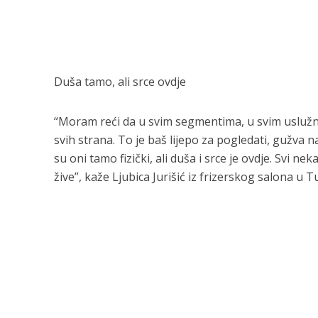
Duša tamo, ali srce ovdje
“Moram reći da u svim segmentima, u svim uslužnim d
svih strana. To je baš lijepo za pogledati, gužva n
su oni tamo fizički, ali duša i srce je ovdje. Svi n
žive”, kaže Ljubica Jurišić iz frizerskog salona u Tu