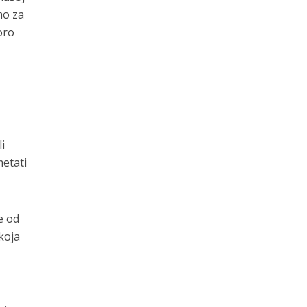
mo za
oro
i
metati
e od
koja