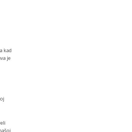
pa kad
va je
oj
eli
našoj