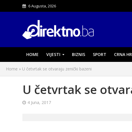
6 Augusta, 2026
HOME
VIJESTI
BIZNIS
SPORT
CRNA HR
Home
»
U četvrtak se otvaraju zenički bazeni
U četvrtak se otvar
4 Juna, 2017