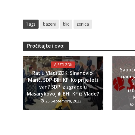
Tags
bazeni
blic
zenica
Pročitajte i ovo:
VIJESTI ZDK
Saopć
Rat u Vladi ZDK: Sinanović-
nam j
Marić, SDP-BIH KF, Ko prije leti
o
van? SDP iz zgrade u
iz
Masarykovoj ili BHI-KF iz Vlade?
25 Septembra, 2023