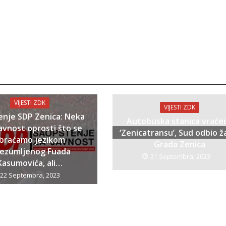
VIJESTI ZDK
VIJESTI ZDK
enje SDP Zenica: Neka
Autobuska stanica vraće
avnost oprosti što se
‘Zenicatransu’, Sud odbio ž
braćamo jezikom
Grada Zenica
bezumljenog Fuada
21 Septembra, 2023
Kasumovića, ali…
22 Septembra, 2023