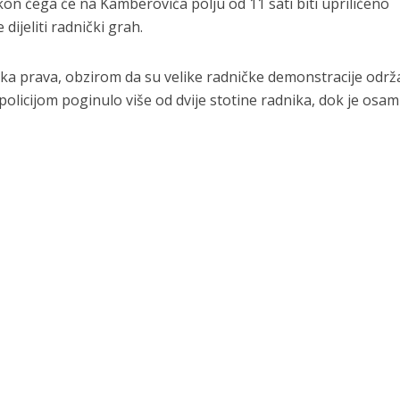
on čega će na Kamberovića polju od 11 sati biti upriličeno
dijeliti radnički grah.
čka prava, obzirom da su velike radničke demonstracije održ
olicijom poginulo više od dvije stotine radnika, dok je osam