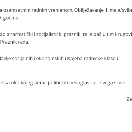
za osamsatnim radnim vremenom. Obilježavanje 1. maja/svib
. godine.
 anarhistički i socijalistički praznik, te je baš u tim krugo
Praznik rada.
vlje socijalnih i ekonomskih uspjeha radničke klase i
znika oko kojeg nema političkih nesuglasica – svi ga slave.
Ze