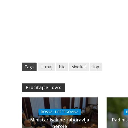
Tags
1. maj
blic
sindikat
top
Pročitajte i ovo:
BOSNA I HERCEGOVINA
B
Ministar Isak ne zaboravlja
Pad nis
heroje