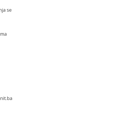
nja se
vima
nit.ba