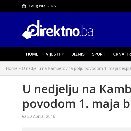
7 Augusta, 2026
HOME
VIJESTI
BIZNIS
SPORT
CRNA HR
Home
»
U nedjelju na Kamberovića polju povodom 1. maja bespl
U nedjelju na Kamb
povodom 1. maja b
30 Aprila, 2016