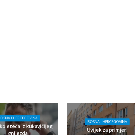
OSNA I HERCEGOVINA
BOSNA I HERCEGOVINA
koleteča iz kukavičijeg
Uvijek za primjer!
gnijezda