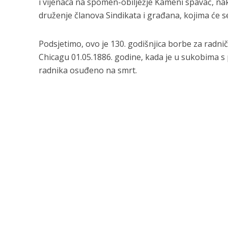
i vijenaca na spomen-obilježje Kameni spavač, nak
druženje članova Sindikata i građana, kojima će se 
Podsjetimo, ovo je 130. godišnjica borbe za radni
Chicagu 01.05.1886. godine, kada je u sukobima s p
radnika osuđeno na smrt.