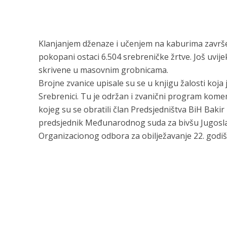
Klanjanjem dženaze i učenjem na kaburima završe
pokopani ostaci 6.504 srebreničke žrtve. Još uvije
skrivene u masovnim grobnicama.
Brojne zvanice upisale su se u knjigu žalosti koja
Srebrenici. Tu je održan i zvanični program kome
kojeg su se obratili član Predsjedništva BiH Bak
predsjednik Međunarodnog suda za bivšu Jugoslavi
Organizacionog odbora za obilježavanje 22. godiš