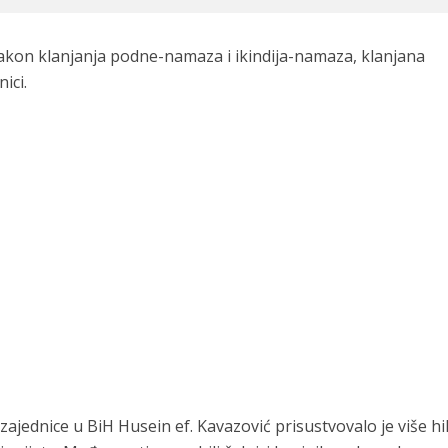
kon klanjanja podne-namaza i ikindija-namaza, klanjana
ici.
ajednice u BiH Husein ef. Kavazović prisustvovalo je više hi