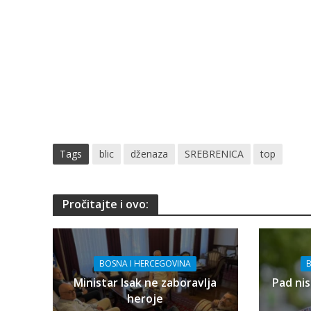
Tags
blic
dženaza
SREBRENICA
top
Pročitajte i ovo:
BOSNA I HERCEGOVINA
B
Ministar Isak ne zaboravlja
Pad nis
heroje