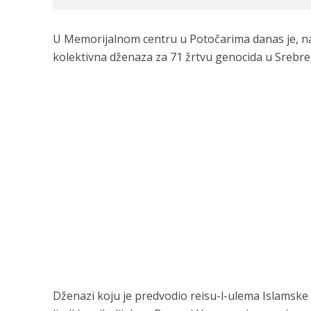
U Memorijalnom centru u Potočarima danas je, na
kolektivna dženaza za 71 žrtvu genocida u Srebren
Dženazi koju je predvodio reisu-l-ulema Islamske z