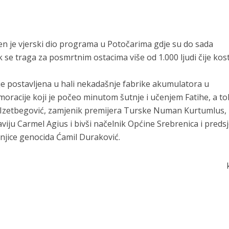
n je vjerski dio programa u Potočarima gdje su do sada
k se traga za posmrtnim ostacima više od 1.000 ljudi čije kost
 je postavljena u hali nekadašnje fabrike akumulatora u
moracije koji je počeo minutom šutnje i učenjem Fatihe, a t
ir Izetbegović, zamjenik premijera Turske Numan Kurtumlus,
ju Carmel Agius i bivši načelnik Općine Srebrenica i preds
njice genocida Ćamil Duraković.