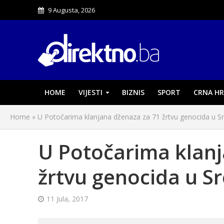
9 Augusta, 2026
HOME
VIJESTI
BIZNIS
SPORT
CRNA HR
Home
»
U Potočarima klanjana dženaza za 71 žrtvu genocida u Sr
U Potočarima klanj
žrtvu genocida u Sr
11 Jula, 2017