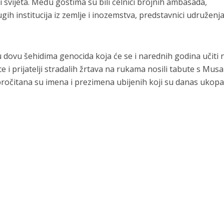
 i svijeta. Među gostima su bili čelnici brojnih ambasada,
ugih institucija iz zemlje i inozemstva, predstavnici udruženja
 dovu šehidima genocida koja će se i narednih godina učiti
i prijatelji stradalih žrtava na rukama nosili tabute s Musa
pročitana su imena i prezimena ubijenih koji su danas ukopan