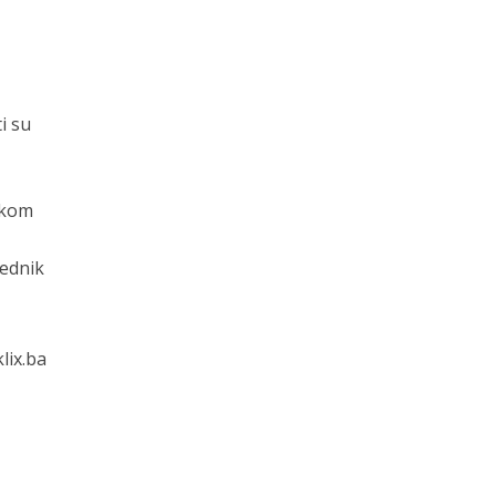
i su
okom
jednik
klix.ba