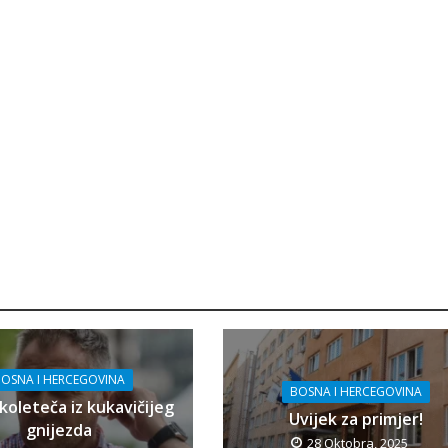
OSNA I HERCEGOVINA
BOSNA I HERCEGOVINA
koleteča iz kukavičijeg
Uvijek za primjer!
gnijezda
28 Oktobra, 2025