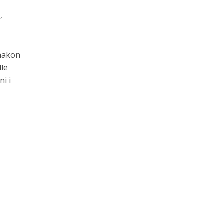
,
 nakon
lle
i i