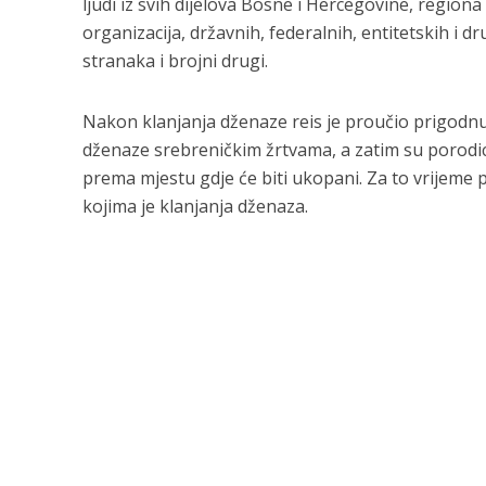
ljudi iz svih dijelova Bosne i Hercegovine, regiona
organizacija, državnih, federalnih, entitetskih i dr
stranaka i brojni drugi.
Nakon klanjanja dženaze reis je proučio prigodnu
dženaze srebreničkim žrtvama, a zatim su porodice 
prema mjestu gdje će biti ukopani. Za to vrijeme 
kojima je klanjanja dženaza.