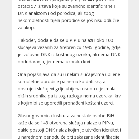
ostaci 57 žrtava koje su zvanično identificirane i
DNK analizom i od porodica, ali zbog
nekompletnosti tijela porodice se još nisu odlučile
za ukop.
Također, dodaje da se u PIP-u nalazi i oko 100
slučajeva vezanih za Srebrenicu 1995. godine, gdje
je izolovan DNK iz koštanog uzorka, ali nema DNK
podudaranja, jer nema uzoraka krvi.
Ona pojašnjava da su u nekim slučajevima ubijene
kompletne porodice pa nema ko dati krv, a
postoje i slučajevi gdje ubijena osoba nije imala
bližih srodnika pa iz tog razloga nema uzoraka krvi
s kojim bi se uporedili pronađeni koštani uzorci.
Glasnogovornica Instituta za nestale osobe BiH
kaže da se 143 otvorena slučaja nalaze u PIP-u,
dakle postoji DNK nalaz kojim je utvrđen identitet i
u narednom periodu će biti zakazane identifikacije.