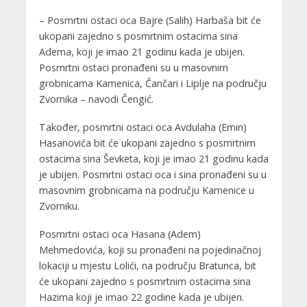
– Posmrtni ostaci oca Bajre (Salih) Harbaša bit će
ukopani zajedno s posmrtnim ostacima sina
Adema, koji je imao 21 godinu kada je ubijen.
Posmrtni ostaci pronađeni su u masovnim
grobnicama Kamenica, Čančari i Liplje na području
Zvornika – navodi Čengić.
Također, posmrtni ostaci oca Avdulaha (Emin)
Hasanovića bit će ukopani zajedno s posmrtnim
ostacima sina Ševketa, koji je imao 21 godinu kada
je ubijen. Posmrtni ostaci oca i sina pronađeni su u
masovnim grobnicama na području Kamenice u
Zvorniku.
Posmrtni ostaci oca Hasana (Adem)
Mehmedovića, koji su pronađeni na pojedinačnoj
lokaciji u mjestu Lolići, na području Bratunca, bit
će ukopani zajedno s posmrtnim ostacima sina
Hazima koji je imao 22 godine kada je ubijen.