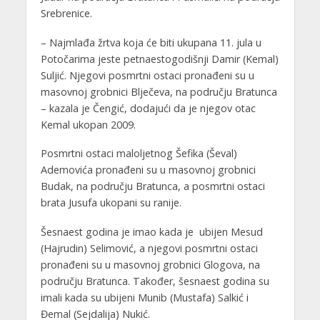
Srebrenice.
– Najmlađa žrtva koja će biti ukupana 11. jula u
Potočarima jeste petnaestogodišnji Damir (Kemal)
Suljić. Njegovi posmrtni ostaci pronađeni su u
masovnoj grobnici Blječeva, na području Bratunca
– kazala je Čengić, dodajući da je njegov otac
Kemal ukopan 2009.
Posmrtni ostaci maloljetnog Šefika (Ševal)
Ademovića pronađeni su u masovnoj grobnici
Budak, na području Bratunca, a posmrtni ostaci
brata Jusufa ukopani su ranije.
Šesnaest godina je imao kada je ubijen Mesud
(Hajrudin) Selimović, a njegovi posmrtni ostaci
pronađeni su u masovnoj grobnici Glogova, na
području Bratunca. Također, šesnaest godina su
imali kada su ubijeni Munib (Mustafa) Salkić i
Đemal (Sejdalija) Nukić.