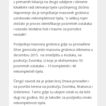
s primarnih lokacija na druge udaljene i skrivene
lokalitete radi skrivanja tijela i počinjenog zločina.
Napominje da je izmještanje masovnih grobnica
uzrokovalo nekompletnost tijela, “u velikoj mjeri
otežalo je proces identifikacije posmrtnih ostataka
i izazvalo dodatne boli i traume za porodice
nestalih”.
Posljednja masovna grobnica gdje su pronađene
žrtve genocida jeste masovna grobnica otkrivena u
decembru 2015. na smetljištu u Kozluku, na
području Zvornika, iz koje je ekshumirano 55
posmrtnih ostataka – 15 kompletnih i 40
nekompletnih tijela.
Čengić navodi da je jedan broj žrtava pronađen i
na površini terena na području Zvornika, Bratunca i
Srebrenice. Tamo gdje su ubijeni ostali su da leže
dugi niz godina, što je također za posljedicu imalo
nekompletnost tijela.