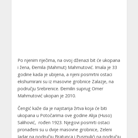
Po njenim riječima, na ovoj dženazi bit će ukopana
i žena, Đemila (Mahmut) Mahmutović. Imala je 33
godine kada je ubijena, a njeni posmrtni ostaci
ekshumirani su iz masovne grobnice Zalazje, na
području Srebrenice. Đemilin suprug Omer
Mahmutović ukopan je 2010.
Čengić kaže da je najstarija žrtva koja će biti
ukopana u Potočarima ove godine Alija (Huso)
Salihović, rođen 1923. Njegovi posmrti ostaci
pronađeni su u dvije masovne grobnice, Zeleni
Jadar na području Bratunca i Pusmulići na području