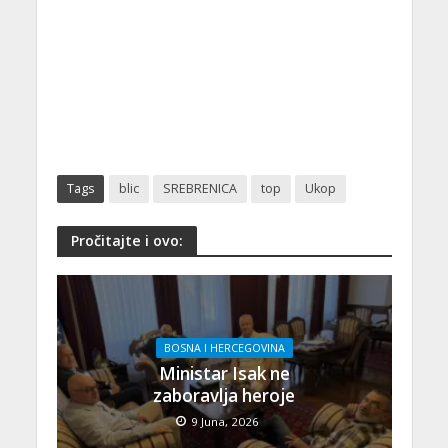
Tags
blic
SREBRENICA
top
Ukop
Pročitajte i ovo:
BOSNA I HERCEGOVINA
Ministar Isak ne
zaboravlja heroje
9 Juna, 2026