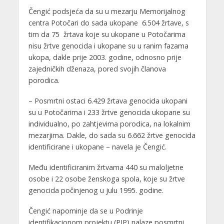
Čengić podsjeća da su u mezarju Memorijalnog
centra Potočari do sada ukopane 6.504 žrtave, s
tim da 75 žrtava koje su ukopane u Potočarima
nisu žrtve genocida i ukopane su u ranim fazama
ukopa, dakle prije 2003. godine, odnosno prije
zajedničkih dženaza, pored svojih članova
porodica.
– Posmrtni ostaci 6.429 žrtava genocida ukopani
su u Potočarima i 233 žrtve genocida ukopane su
individualno, po zahtjevima porodica, na lokalnim
mezarjima. Dakle, do sada su 6.662 žrtve genocida
identificirane i ukopane – navela je Čengić.
Među identificiranim žrtvama 440 su maloljetne
osobe i 22 osobe ženskoga spola, koje su žrtve
genocida počinjenog u julu 1995. godine.
Čengić napominje da se u Podrinje
identifikacionom projektu (PIP) nalaze posmrtni