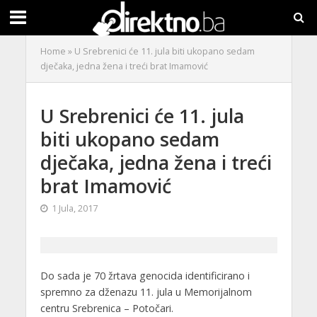
Home
»
U Srebrenici će 11. jula biti ukopano sedam
dječaka, jedna žena i treći brat Imamović
U Srebrenici će 11. jula
biti ukopano sedam
dječaka, jedna žena i treći
brat Imamović
1 Jula, 2017
Do sada je 70 žrtava genocida identificirano i
spremno za dženazu 11. jula u Memorijalnom
centru Srebrenica – Potočari.