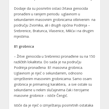
Dodaje da su posmrtni ostaci žrtava genocida
pronađeni u ranijem periodu uglavnom u
sekundarnim masovnim grobnicama otkrivenim na
području Zvornika, ali i drugih općina Podrinja –
Srebrenice, Bratunca, Vlasenice, Milića i na drugim
mjestima.
81 grobnica
– Žrtve genocida u Srebrenici pronađene su na 150
različitih lokaliteta. Do sada je na području
Podrinja pronađena 81 masovna grobnica.
Uglavnom je riječ o sekundarnim, odnosno
izmještenim masovnim grobnicama. Samo osam
grobnica je primarnog karaktera, a sve ostale su
sekundarne u nekim slučajevima čak i tercijarne
masovne grobnice – ističe Čengić.
Ističe da je riječ o izmještanju posmrtnih ostataka