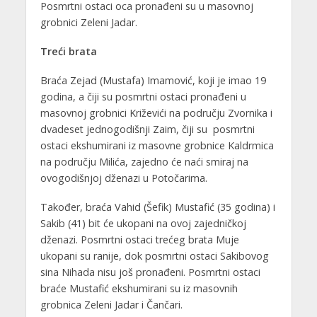
Posmrtni ostaci oca pronađeni su u masovnoj
grobnici Zeleni Jadar.
Treći brata
Braća Zejad (Mustafa) Imamović, koji je imao 19
godina, a čiji su posmrtni ostaci pronađeni u
masovnoj grobnici Križevići na području Zvornika i
dvadeset jednogodišnji Zaim, čiji su posmrtni
ostaci ekshumirani iz masovne grobnice Kaldrmica
na području Milića, zajedno će naći smiraj na
ovogodišnjoj dženazi u Potočarima.
Također, braća Vahid (Šefik) Mustafić (35 godina) i
Sakib (41) bit će ukopani na ovoj zajedničkoj
dženazi. Posmrtni ostaci trećeg brata Muje
ukopani su ranije, dok posmrtni ostaci Sakibovog
sina Nihada nisu još pronađeni. Posmrtni ostaci
braće Mustafić ekshumirani su iz masovnih
grobnica Zeleni Jadar i Čančari.