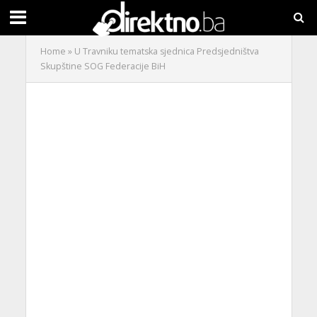
Home
»
U Travniku tematska sjednica Predsjedništva
Skupštine SOG Federacije BiH