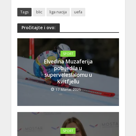
Tags
blic
liga nacija
uefa
Pročitajte i ovo:
SPORT
Elvedina Muzaferija
pobijedila u
superveleslalomu u
Kvitfjellu
17 Marta, 2025
SPORT