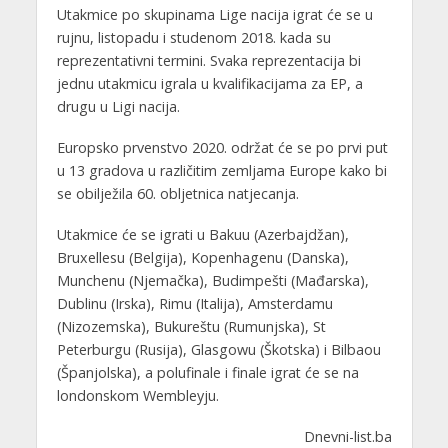
Utakmice po skupinama Lige nacija igrat će se u
rujnu, listopadu i studenom 2018. kada su
reprezentativni termini. Svaka reprezentacija bi
jednu utakmicu igrala u kvalifikacijama za EP, a
drugu u Ligi nacija.
Europsko prvenstvo 2020. održat će se po prvi put
u 13 gradova u različitim zemljama Europe kako bi
se obilježila 60. obljetnica natjecanja.
Utakmice će se igrati u Bakuu (Azerbajdžan),
Bruxellesu (Belgija), Kopenhagenu (Danska),
Munchenu (Njemačka), Budimpešti (Mađarska),
Dublinu (Irska), Rimu (Italija), Amsterdamu
(Nizozemska), Bukureštu (Rumunjska), St
Peterburgu (Rusija), Glasgowu (Škotska) i Bilbaou
(Španjolska), a polufinale i finale igrat će se na
londonskom Wembleyju.
Dnevni-list.ba