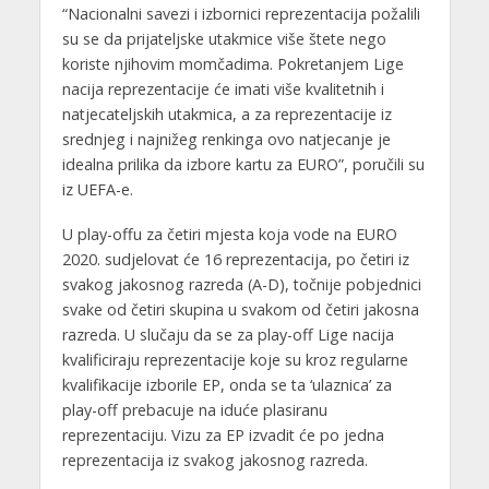
“Nacionalni savezi i izbornici reprezentacija požalili
su se da prijateljske utakmice više štete nego
koriste njihovim momčadima. Pokretanjem Lige
nacija reprezentacije će imati više kvalitetnih i
natjecateljskih utakmica, a za reprezentacije iz
srednjeg i najnižeg renkinga ovo natjecanje je
idealna prilika da izbore kartu za EURO”, poručili su
iz UEFA-e.
U play-offu za četiri mjesta koja vode na EURO
2020. sudjelovat će 16 reprezentacija, po četiri iz
svakog jakosnog razreda (A-D), točnije pobjednici
svake od četiri skupina u svakom od četiri jakosna
razreda. U slučaju da se za play-off Lige nacija
kvalificiraju reprezentacije koje su kroz regularne
kvalifikacije izborile EP, onda se ta ‘ulaznica’ za
play-off prebacuje na iduće plasiranu
reprezentaciju. Vizu za EP izvadit će po jedna
reprezentacija iz svakog jakosnog razreda.