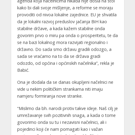
agenda koja načelnicima nikada nije došla na stol
kako bi dali svoje mišljenje, a reforme se moraju
provoditi od nivoa lokalne zajednice. EU je shvatila
da je lokalni razvoj preduslov jačanja BiH kao
stabilne države, a kada kažem stabilne onda
govorim prvo o miru pa onda o prosperitetu, te da
se na bazi lokalnog mora razvijati regionalno i
državno. Do sada smo državu gradili odozgo, a
sada se vraćamo na to da se država gradi
odozdo, od općina i općinskih načelnika”, rekla je
Babić.
Ona je dodala da se danas okupljeni načelnici ne
vide u nekim političkim strankama niti imaju
namjeru formiranja nove stranke.
“Mislimo da bh. narodi protiv takve ideje. Naš cilj je
umrežavanje svih pozitivnih snaga, a kada o tome
govorimo onda su tu i nezavisni načelnici, ali i
pojedinci koji će nam pomagati kao i važan