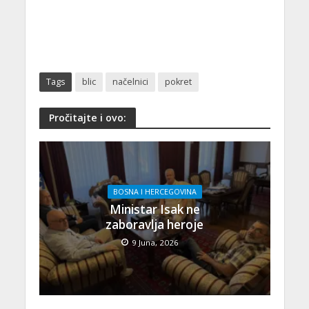
Tags
blic
načelnici
pokret
Pročitajte i ovo:
BOSNA I HERCEGOVINA
Ministar Isak ne
zaboravlja heroje
9 Juna, 2026