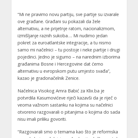
“Mi ne pravimo novu partiju, sve partije su izvarale
ove građane. Građani su pokazali da žele
alternativu, a ne prijetnje ratom, nacionalizmom,
izmišljanje raznih sukoba…. Mi nudimo jedan
pokret za euroatlantske integracije, a tu nismo
samo mi načelnici – tu postoje i neke partije i drugi
pojedinci. Jedno je sigurno – na narednim izborima
građanima Bosne i Hercegovine dat ćemo
alternativu u evropskom putu umjesto svađa”,
kazao je gradonačelnik Zenice.
Načelnica Visokog Amra Babić za Klix.ba je
potvrdila Kasumovićeve riječi kazavši da je riječ o
veoma važnom sastanku na kojima su načelnici
otvoreno razgovarali o pitanjima o kojima do sada
nisu imali priliku govoriti.
“Razgovarali smo o temama kao što je reformska