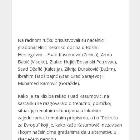
Na radnom ručku prisustvovali su načelnici i
gradonačelnici nekoliko općina u Bosni i
Hercegovini – Fuad Kasumović (Zenica), Amra
Babić (Visoko), Zlatko Hujić (Bosanski Petrovac),
Sead Džafić (Kalesija), Zikrija Duraković (Bužim),
Ibrahim Hadžibajrić (Stari Grad Sarajevo) i
Muhamed Ramović (Goražde).
Kako je za Klix.ba rekao Fuad Kasumović, na
sastanku se razgovaralo o trenutnoj političkoj
situaciji, trenutnim situacijama u lokalnim
zajednicama, trenutnim propisima, a i o “Pokretu
za Evropu” koji je, kako kaže Kasumović, nezavisan
i kojim načelnicima građanima daju alternativu u
sljedećem periodu.