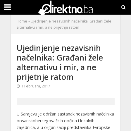
Home
»
Ujedinjenje nezavisnih načelnika: Građani žele
alternativu i mir, a ne prijetnje ratom
Ujedinjenje nezavisnih
načelnika: Građani žele
alternativu i mir, a ne
prijetnje ratom
1 Februara, 2017
U Sarajevu je održan sastanak nezavisnih načelnika
bosanskohercegovačkih općina i lokalnih
zajednica, a u organizaciji predstavnika Evropske