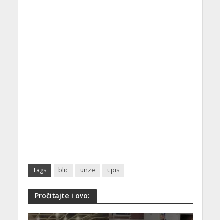
Tags
blic
unze
upis
Pročitajte i ovo: