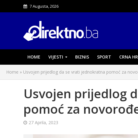
7 Augusta, 2026
HOME
VIJESTI
BIZNIS
SPORT
CRNA HR
Home
»
Usvojen prijedlog da se vrati jednokratna pomoć za novo
Usvojen prijedlog d
pomoć za novorođen
27 Aprila, 2023