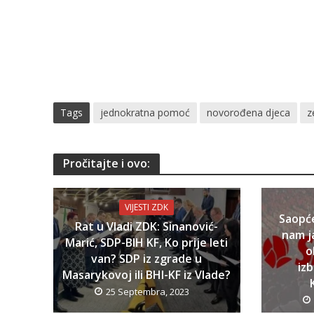
Tags
jednokratna pomoć
novorođena djeca
z
Pročitajte i ovo:
VIJESTI ZDK
Saopć
Rat u Vladi ZDK: Sinanović-
nam j
Marić, SDP-BIH KF, Ko prije leti
o
van? SDP iz zgrade u
iz
Masarykovoj ili BHI-KF iz Vlade?
25 Septembra, 2023