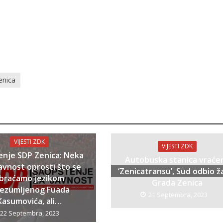
enica
VIJESTI ZDK
VIJESTI ZDK
enje SDP Zenica: Neka
Autobuska stanica vraće
avnost oprosti što se
‘Zenicatransu’, Sud odbio ž
braćamo jezikom
Grada Zenica
bezumljenog Fuada
21 Septembra, 2023
Kasumovića, ali…
22 Septembra, 2023