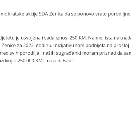
 demokratske akcije SDA Zenica da se ponovo vrate porodiljne
etetu je usvojena i sada iznosi 250 KM. Naime, ista naknad
Zenice za 2023. godinu. Inicijativu sam podnijela na prošloj
 Ispred svih porodilja i naših sugrađanki moram priznati da sa
izdvojiti 250.000 KM”, navodi Babić.