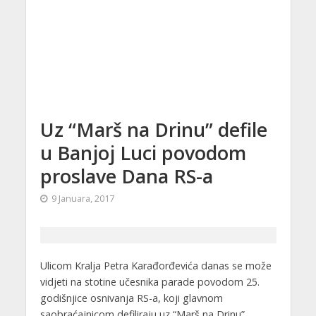
Uz “Marš na Drinu” defile
u Banjoj Luci povodom
proslave Dana RS-a
9 Januara, 2017
Ulicom Kralja Petra Karađorđevića danas se može
vidjeti na stotine učesnika parade povodom 25.
godišnjice osnivanja RS-a, koji glavnom
saobraćajnicom defiliraju uz “Marš na Drinu”.