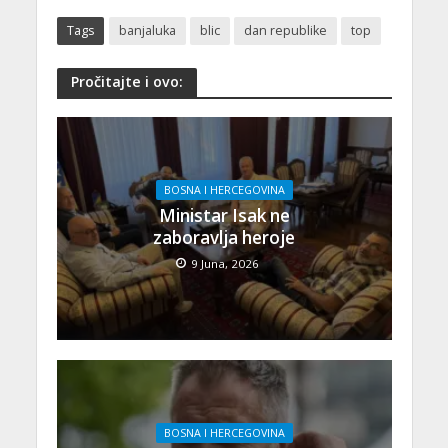
Tags
banjaluka
blic
dan republike
top
Pročitajte i ovo:
BOSNA I HERCEGOVINA
Ministar Isak ne
zaboravlja heroje
9 Juna, 2026
BOSNA I HERCEGOVINA