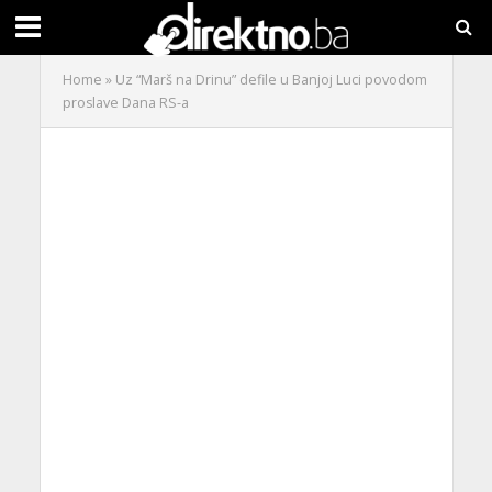
Home
»
Uz “Marš na Drinu” defile u Banjoj Luci povodom
proslave Dana RS-a