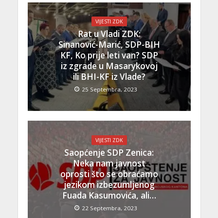
VIJESTI ZDK
Rat u Vladi ZDK:
Sinanović-Marić, SDP-BIH
KF, Ko prije leti van? SDP
iz zgrade u Masarykovoj
ili BHI-KF iz Vlade?
25 Septembra, 2023
VIJESTI ZDK
Saopćenje SDP Zenica:
Neka nam javnost
oprosti što se obraćamo
jezikom izbezumljenog
Fuada Kasumovića, ali…
22 Septembra, 2023