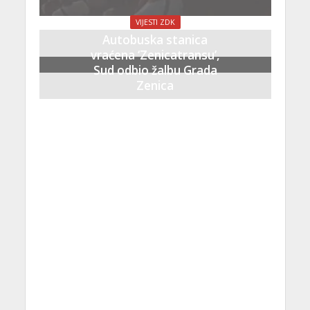
VIJESTI ZDK
Autobuska stanica
vraćena ‘Zenicatransu’,
Sud odbio žalbu Grada
Zenica
21 Septembra, 2023