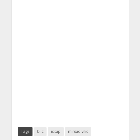
Tags
blic
icitap
mirsad vilic