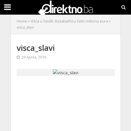
Home
»
Višća u Sevilli, Basaksehiru četiri miliona eura
»
visca_slavi
visca_slavi
29 Aprila, 2016