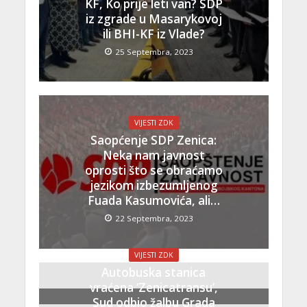
KF, Ko prije leti van? SDP
iz zgrade u Masarykovoj
ili BHI-KF iz Vlade?
25 Septembra, 2023
VIJESTI ZDK
Saopćenje SDP Zenica:
Neka nam javnost
oprosti što se obraćamo
jezikom izbezumljenog
Fuada Kasumovića, ali…
22 Septembra, 2023
VIJESTI ZDK
Autobuska stanica
vraćena ‘Zenicatransu’,
Sud odbio žalbu Grada