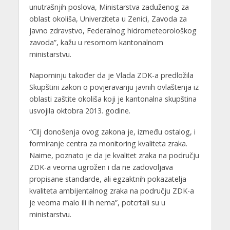
unutrašnjih poslova, Ministarstva zaduženog za
oblast okoliša, Univerziteta u Zenici, Zavoda za
javno zdravstvo, Federalnog hidrometeorološkog
zavoda”, kažu u resornom kantonalnom
ministarstvu.
Napominju također da je Vlada ZDK-a predložila
Skupštini zakon o povjeravanju javnih ovlaštenja iz
oblasti zaštite okoliša koji je kantonalna skupština
usvojila oktobra 2013. godine.
“Cilj donošenja ovog zakona je, između ostalog, i
formiranje centra za monitoring kvaliteta zraka.
Naime, poznato je da je kvalitet zraka na području
ZDK-a veoma ugrožen i da ne zadovoljava
propisane standarde, ali egzaktnih pokazatelja
kvaliteta ambijentalnog zraka na području ZDK-a
je veoma malo ili ih nema”, potcrtali su u
ministarstvu.