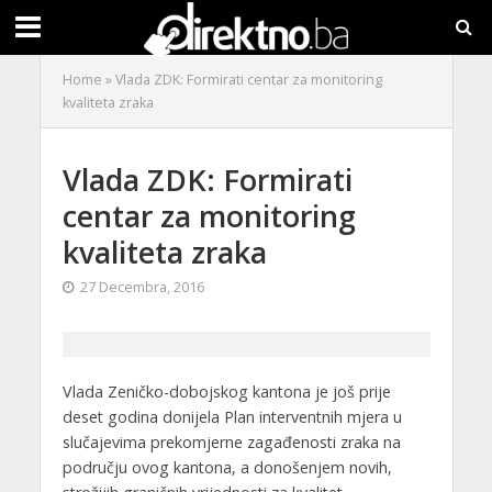
Home
»
Vlada ZDK: Formirati centar za monitoring
kvaliteta zraka
Vlada ZDK: Formirati
centar za monitoring
kvaliteta zraka
27 Decembra, 2016
Vlada Zeničko-dobojskog kantona je još prije
deset godina donijela Plan interventnih mjera u
slučajevima prekomjerne zagađenosti zraka na
području ovog kantona, a donošenjem novih,