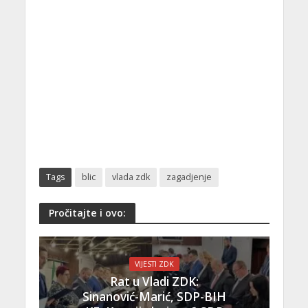
Tags
blic
vlada zdk
zagadjenje
Pročitajte i ovo:
VIJESTI ZDK
Rat u Vladi ZDK:
Sinanović-Marić, SDP-BIH