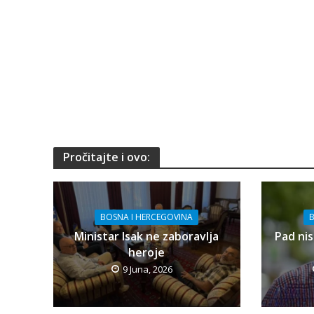
Pročitajte i ovo:
BOSNA I HERCEGOVINA
B
Ministar Isak ne zaboravlja
Pad nis
heroje
9 Juna, 2026