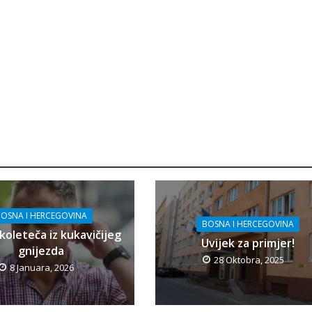
OSNA I HERCEGOVINA
BOSNA I HERCEGOVINA
koleteča iz kukavičijeg
Uvijek za primjer!
gnijezda
28 Oktobra, 2025
8 Januara, 2026