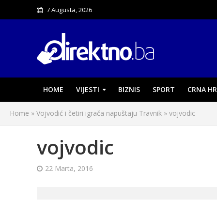
7 Augusta, 2026
HOME
VIJESTI
BIZNIS
SPORT
CRNA HR
Home
»
Vojvodić i četiri igrača napuštaju Travnik
»
vojvodic
vojvodic
22 Marta, 2016