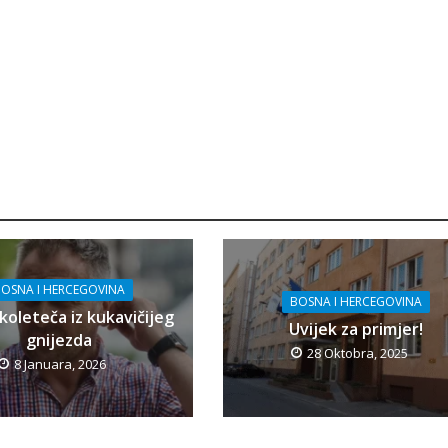
OSNA I HERCEGOVINA
BOSNA I HERCEGOVINA
koleteča iz kukavičijeg
Uvijek za primjer!
gnijezda
28 Oktobra, 2025
8 Januara, 2026