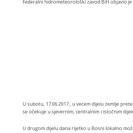
Federalni hidrometeorološki zavod BiH objavio j
U subotu, 17.06.2017., u većem dijelu zemlje pret
se očekuje u sjevernim, centralnim i istočnim dije
U drugom dijelu dana rijetko u Bosni lokalno može