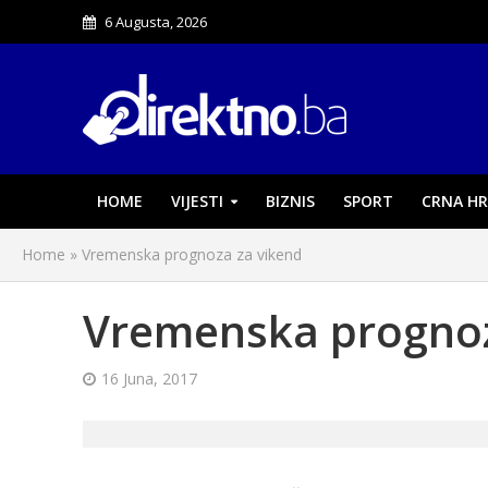
6 Augusta, 2026
HOME
VIJESTI
BIZNIS
SPORT
CRNA HR
Home
»
Vremenska prognoza za vikend
Vremenska prognoz
16 Juna, 2017