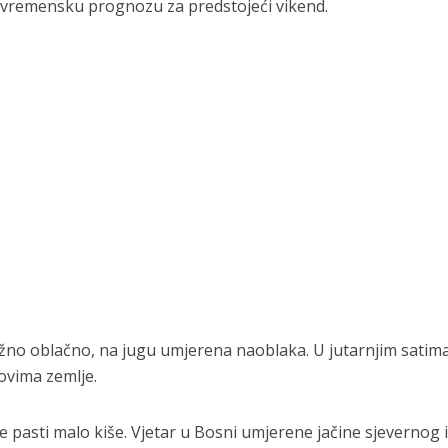
e vremensku prognozu za predstojeći vikend.
ežno oblačno, na jugu umjerena naoblaka. U jutarnjim satima
lovima zemlje.
 pasti malo kiše. Vjetar u Bosni umjerene jačine sjevernog i