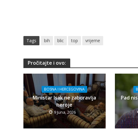
Tags
bih
blic
top
vrijeme
Pročitajte i ovo:
BOSNA I HERCEGOVINA
B
Ministar Isak ne zaboravlja
Pad nis
heroje
9 Juna, 2026