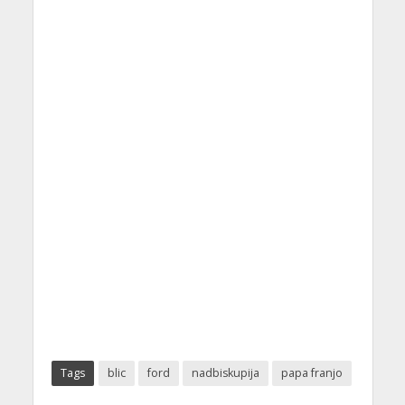
Tags
blic
ford
nadbiskupija
papa franjo