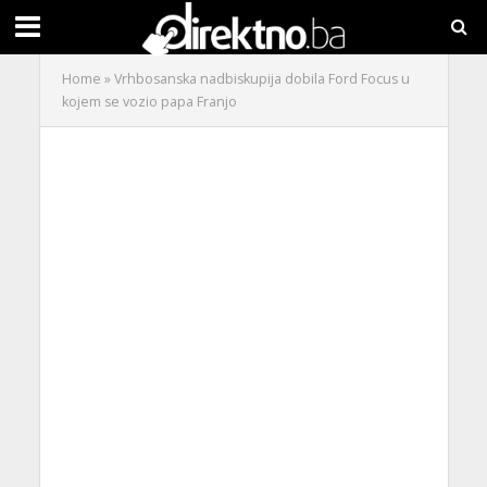
Home
»
Vrhbosanska nadbiskupija dobila Ford Focus u
kojem se vozio papa Franjo