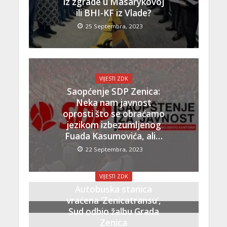
iz zgrade u Masarykovoj
ili BHI-KF iz Vlade?
25 Septembra, 2023
VIJESTI ZDK
Saopćenje SDP Zenica:
Neka nam javnost
oprosti što se obraćamo
jezikom izbezumljenog
Fuada Kasumovića, ali…
22 Septembra, 2023
VIJESTI ZDK
Autobuska stanica
vraćena ‘Zenicatransu’,
Sud odbio žalbu Grada
Zenica