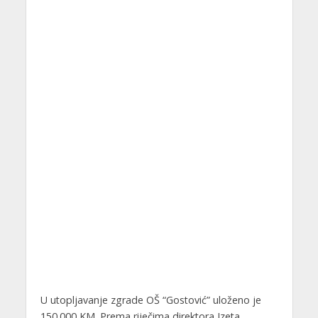
U utopljavanje zgrade OŠ “Gostović” uloženo je
150.000 KM. Prema riječima direktora Izeta