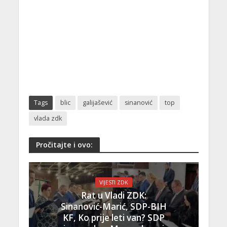
Tags
blic
galijašević
sinanović
top
vlada zdk
Pročitajte i ovo:
VIJESTI ZDK
Rat u Vladi ZDK:
Sinanović-Marić, SDP-BIH
KF, Ko prije leti van? SDP