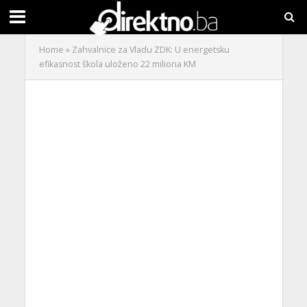
Home
»
Zahvalnice za Vladu ZDK: U energetsku
efikasnost škola uloženo 22 miliona KM