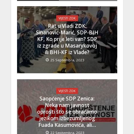
VIJESTI ZDK
Rat u Vladi ZDK:
Sinanović-Marić, SDP-BIH
KF, Ko prije leti van? SDP
iz zgrade u Masarykovoj
ili BHI-KF iz Vlade?
25 Septembra, 2023
VIJESTI ZDK
Saopćenje SDP Zenica:
Neka nam javnost
oprosti što se obraćamo
jezikom izbezumljenog
Fuada Kasumovića, ali…
22 Septembra, 2023