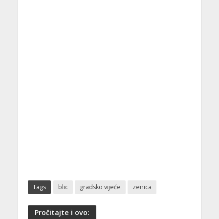
Tags
blic
gradsko vijeće
zenica
Pročitajte i ovo: