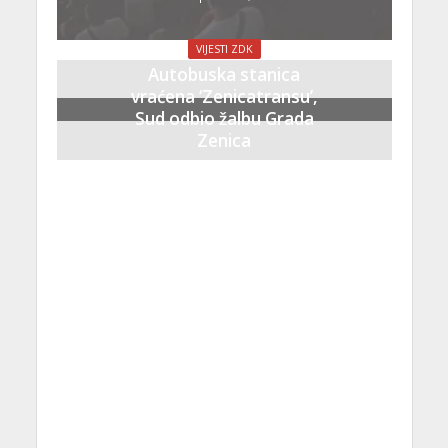
VIJESTI ZDK
Autobuska stanica
vraćena ‘Zenicatransu’,
Sud odbio žalbu Grada
Zenica
21 Septembra, 2023