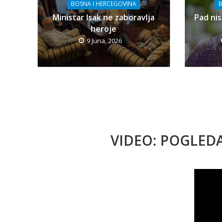
BOSNA I HERCEGOVINA
B
Ministar Isak ne zaboravlja
Pad nis
heroje
9 Juna, 2026
VIDEO: POGLED