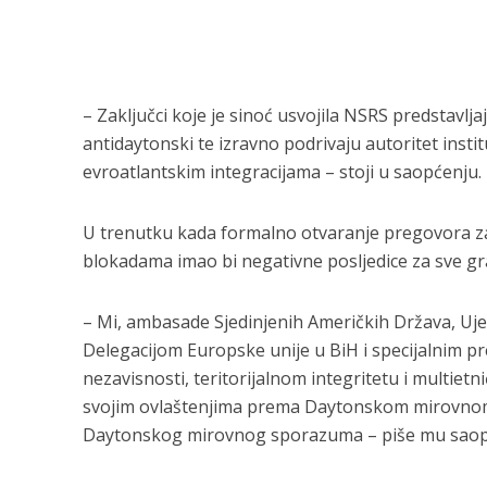
– Zaključci koje je sinoć usvojila NSRS predstavlj
antidaytonski te izravno podrivaju autoritet insti
evroatlantskim integracijama – stoji u saopćenju.
U trenutku kada formalno otvaranje pregovora za p
blokadama imao bi negativne posljedice za sve gr
– Mi, ambasade Sjedinjenih Američkih Država, Ujed
Delegacijom Europske unije u BiH i specijalnim 
nezavisnosti, teritorijalnom integritetu i multiet
svojim ovlaštenjima prema Daytonskom mirovnom 
Daytonskog mirovnog sporazuma – piše mu saop