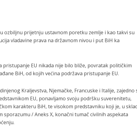
aju ozbiljnu prijetnju ustavnom poretku zemlje i kao takvi su
tucija vladavine prava na državnom nivou i put BiH ka
ristupanje EU nikada nije bilo bliže, povratak političkim
ađane BiH, od kojih većina podržava pristupanje EU.
injenog Kraljevstva, Njemačke, Francuske i Italije, zajedno 
predstavnikom EU, ponavljamo svoju podršku suverenitetu,
ničkom karakteru BiH, te visokom predstavniku koji je, u skla
sporazumu / Aneks X, konačni tumač civilnih aspekata
ćenju.