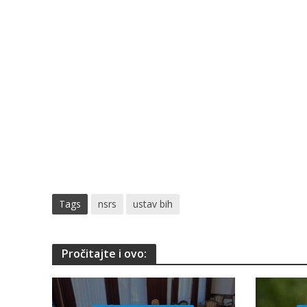
Tags
nsrs
ustav bih
Pročitajte i ovo: