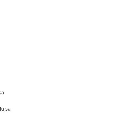
sa
du sa