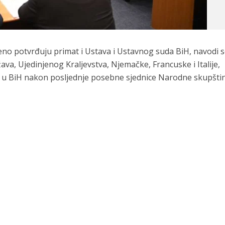
no potvrđuju primat i Ustava i Ustavnog suda BiH, navodi s
a, Ujedinjenog Kraljevstva, Njemačke, Francuske i Italije,
U u BiH nakon posljednje posebne sjednice Narodne skupštin