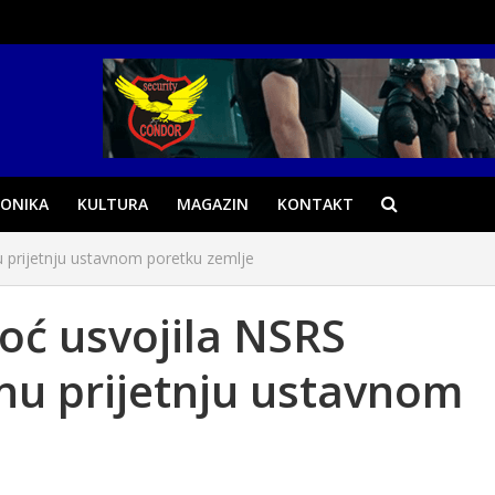
ONIKA
KULTURA
MAGAZIN
KONTAKT
nu prijetnju ustavnom poretku zemlje
noć usvojila NSRS
jnu prijetnju ustavnom