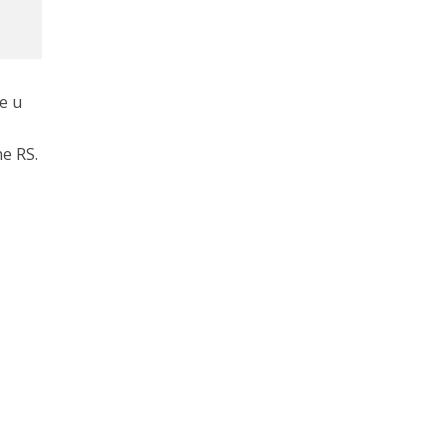
e u
e RS.