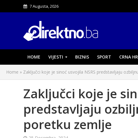
7 Augusta, 2026
HOME
VIJESTI
BIZNIS
SPORT
CRNA HR
Home
»
Zaključci koje je sinoć usvojila NSRS predstavljaju ozbilj
Zaključci koje je si
predstavljaju ozbil
poretku zemlje
25 Decembra, 2024