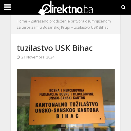
Home
»
Zatraženo produženje pritvora osumnjičenom
za terorizam u Bosanskoj Krupi
»
tuzilastvo USK Bihac
tuzilastvo USK Bihac
21 Novembra, 2024