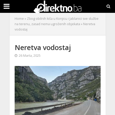
Home
»
Zbog obilnih kiša u Konjicu i Jablanici sve službe
na terenu, zasad nema ugroženih objekata
»
Neretva
vodostaj
Neretva vodostaj
26 Marta, 2025