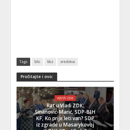
Tags
blic
kbz
sredstva
Pročitajte i ovo:
VIJESTI ZDK
Rat u Vladi ZDK:
Sinanović-Marić, SDP-BIH
KF, Ko prije leti van? SDP
iz zgrade u Masarykovoj