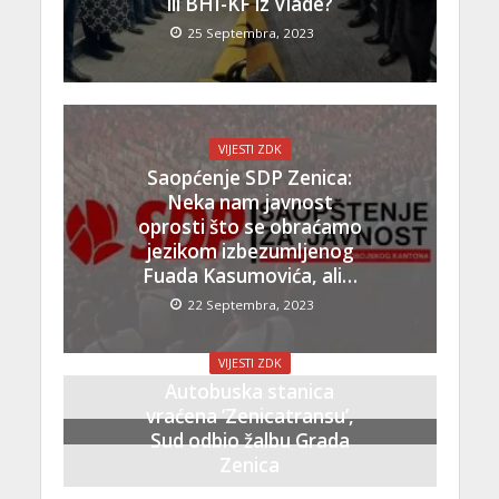
ili BHI-KF iz Vlade?
25 Septembra, 2023
VIJESTI ZDK
Saopćenje SDP Zenica:
Neka nam javnost
oprosti što se obraćamo
jezikom izbezumljenog
Fuada Kasumovića, ali…
22 Septembra, 2023
VIJESTI ZDK
Autobuska stanica
vraćena ‘Zenicatransu’,
Sud odbio žalbu Grada
Zenica
21 Septembra, 2023