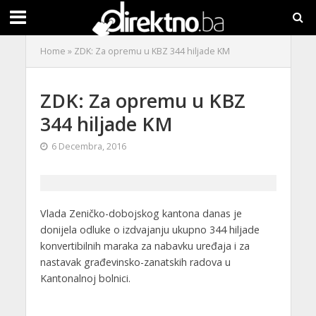
Home
»
ZDK: Za opremu u KBZ 344 hiljade KM
ZDK: Za opremu u KBZ
344 hiljade KM
6 Decembra, 2016
Vlada Zeničko-dobojskog kantona danas je
donijela odluke o izdvajanju ukupno 344 hiljade
konvertibilnih maraka za nabavku uređaja i za
nastavak građevinsko-zanatskih radova u
Kantonalnoj bolnici.