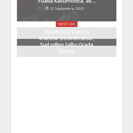
Fuada Kasumovića, ali…
22 Septembra, 2023
VIJESTI ZDK
Autobuska stanica
vraćena ‘Zenicatransu’,
Sud odbio žalbu Grada
Zenica
21 Septembra, 2023