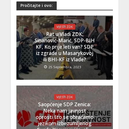
Pročitajte i ovo:
VIJESTI ZDK
Rat u Vladi ZDK:
Sinanović-Marić, SDP-BIH
KF, Ko prije leti van? SDP
iz zgrade u Masarykovoj
ili BHI-KF iz Vlade?
25 Septembra, 2023
VIJESTI ZDK
Saopćenje SDP Zenica:
Neka nam javnost
oprosti što se obraćamo
jezikom izbezumljenog