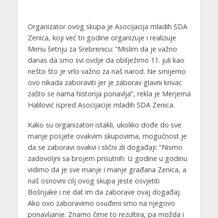
Organizator ovog skupa je Asocijacija mladih SDA
Zenica, koji već tri godine organizuje i realizuje
Mirnu šetnju za Srebrenicu: “Mislim da je važno
danas da smo svi ovdje da obilježimo 11. juli kao
nešto što je vrlo važno za naš narod. Ne smijemo
ovo nikada zaboraviti jer je zaborav glavni krivac
zašto se nama historija ponavlja”, rekla je Merjema
Halilović ispred Asocijacije mladih SDA Zenica.
Kako su organizatori istakli, ukoliko dođe do sve
manje posjete ovakvim skupovima, mogućnost je
da se zaboravi ovakvi i slični zli događaji: “Nismo
zadovoljni sa brojem prisutnih. Iz godine u godinu
vidimo da je sve manje i manje građana Zenica, a
naš osnovni cilj ovog skupa jeste osvjetiti
Bošnjake i ne dat im da zaborave ovaj događaj.
Ako ovo zaboravimo osuđeni smo na njegovo
ponavljanje. Znamo čime to rezultira, pa možda i