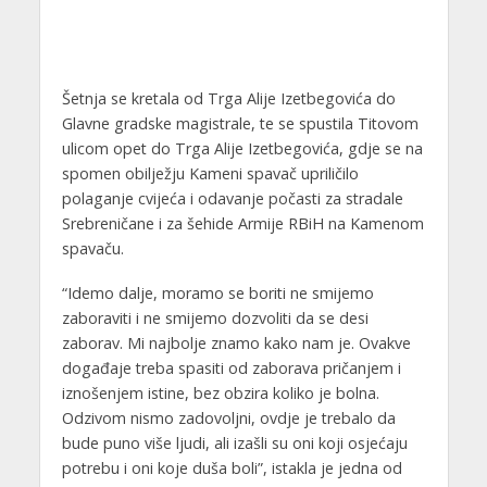
Šetnja se kretala od Trga Alije Izetbegovića do
Glavne gradske magistrale, te se spustila Titovom
ulicom opet do Trga Alije Izetbegovića, gdje se na
spomen obilježju Kameni spavač upriličilo
polaganje cvijeća i odavanje počasti za stradale
Srebreničane i za šehide Armije RBiH na Kamenom
spavaču.
“Idemo dalje, moramo se boriti ne smijemo
zaboraviti i ne smijemo dozvoliti da se desi
zaborav. Mi najbolje znamo kako nam je. Ovakve
događaje treba spasiti od zaborava pričanjem i
iznošenjem istine, bez obzira koliko je bolna.
Odzivom nismo zadovoljni, ovdje je trebalo da
bude puno više ljudi, ali izašli su oni koji osjećaju
potrebu i oni koje duša boli”, istakla je jedna od