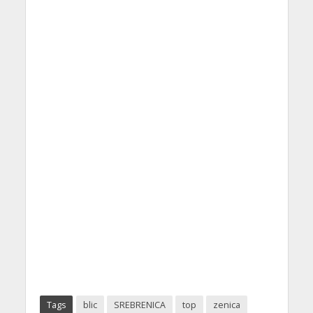
Tags
blic
SREBRENICA
top
zenica