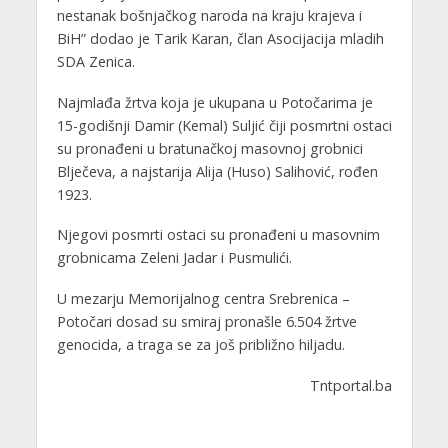
nestanak bošnjačkog naroda na kraju krajeva i
BiH” dodao je Tarik Karan, član Asocijacija mladih
SDA Zenica.
Najmlađa žrtva koja je ukupana u Potočarima je
15-godišnji Damir (Kemal) Suljić čiji posmrtni ostaci
su pronađeni u bratunačkoj masovnoj grobnici
Blječeva, a najstarija Alija (Huso) Salihović, rođen
1923.
Njegovi posmrti ostaci su pronađeni u masovnim
grobnicama Zeleni Jadar i Pusmulići.
U mezarju Memorijalnog centra Srebrenica –
Potočari dosad su smiraj pronašle 6.504 žrtve
genocida, a traga se za još približno hiljadu.
Tntportal.ba