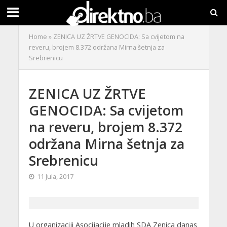
Home
»
ZENICA UZ ŽRTVE GENOCIDA: Sa cvijetom na
reveru, brojem 8.372 održana Mirna šetnja za
Srebrenicu
ZENICA UZ ŽRTVE
GENOCIDA: Sa cvijetom
na reveru, brojem 8.372
održana Mirna šetnja za
Srebrenicu
11 Jula, 2017
U organizaciji Asocijacije mladih SDA Zenica danas