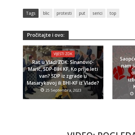
Tags
blic
protesti
put
serici
top
Pročitajte i ovo:
VIJESTI ZDK
Saopć
Rat u Vladi ZDK: Sinanović-
nam j
Marić, SDP-BIH KF, Ko prije leti
o
van? SDP iz zgrade u
iz
Masarykovoj ili BHI-KF iz Vlade?
25 Septembra, 2023