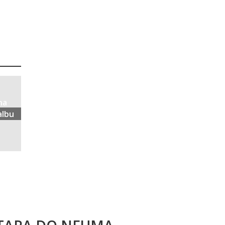
na
albu