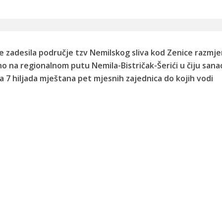
je zadesila područje tzv Nemilskog sliva kod Zenice razmje
o na regionalnom putu Nemila-Bistričak-Šerići u čiju sanac
a 7 hiljada mještana pet mjesnih zajednica do kojih vodi