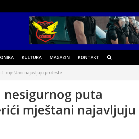
ONIKA
KULTURA
MAGAZIN
KONTAKT
ići mještani najavljuju proteste
i nesigurnog puta
rići mještani najavljuju