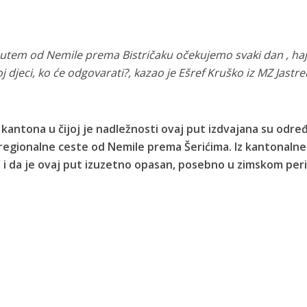
putem od Nemile prema Bistričaku očekujemo svaki dan , ha
 djeci, ko će odgovarati?, kazao je Ešref Kruško iz MZ Jastr
 kantona u čijoj je nadležnosti ovaj put izdvajana su odre
regionalne ceste od Nemile prema Šerićima. Iz kantonalne
o i da je ovaj put izuzetno opasan, posebno u zimskom per