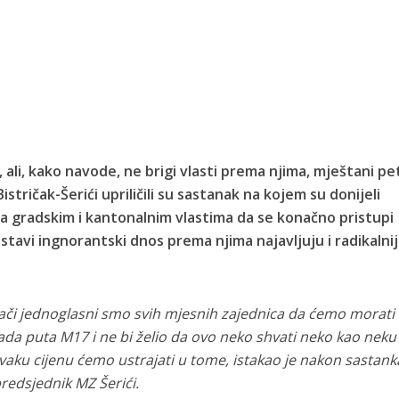
 ali, kako navode, ne brigi vlasti prema njima, mještani pe
stričak-Šerići upriličili su sastanak na kojem su donijeli
a gradskim i kantonalnim vlastima da se konačno pristupi
astavi ingnorantski dnos prema njima najavljuju i radikalni
znači jednoglasni smo svih mjesnih zajednica da ćemo morati
ada puta M17 i ne bi želio da ovo neko shvati neko kao neku
 svaku cijenu ćemo ustrajati u tome, istakao je nakon sastank
redsjednik MZ Šerići.