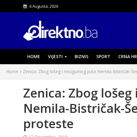
6 Augusta, 2026
HOME
VIJESTI
BIZNIS
SPORT
CRNA HR
Home
»
Zenica: Zbog lošeg i nesigurnog puta Nemila-Bistričak-Šer
Zenica: Zbog lošeg 
Nemila-Bistričak-Še
proteste
12 Decembra, 2016