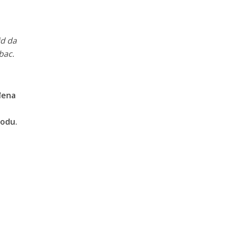
jd da
ebac.
đena
iodu.