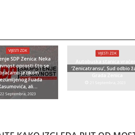
VIJESTI ZDK
VIJESTI ZDK
enje SDP Zenica: Neka
Autobuska stanica vraće
avnost oprosti što se
‘Zenicatransu’, Sud odbio ž
braćamo jezikom
Grada Zenica
bezumljenog Fuada
21 Septembra, 2023
Kasumovića, ali…
22 Septembra, 2023