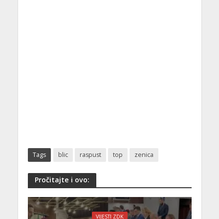
Tags
blic
raspust
top
zenica
Pročitajte i ovo:
VIJESTI ZDK