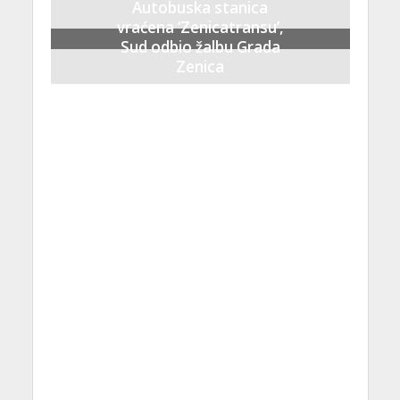
Autobuska stanica
vraćena ‘Zenicatransu’,
Sud odbio žalbu Grada
Zenica
21 Septembra, 2023