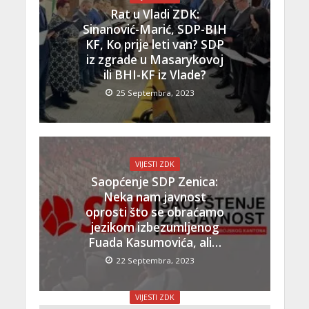
Rat u Vladi ZDK:
Sinanović-Marić, SDP-BIH
KF, Ko prije leti van? SDP
iz zgrade u Masarykovoj
ili BHI-KF iz Vlade?
25 Septembra, 2023
VIJESTI ZDK
Saopćenje SDP Zenica:
Neka nam javnost
oprosti što se obraćamo
jezikom izbezumljenog
Fuada Kasumovića, ali…
22 Septembra, 2023
VIJESTI ZDK