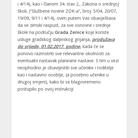
i 4/14), kao i članom 34. stav 2., Zakona o srednjoj
školi, (“Službene novine ZDK-a”, broj: 5/04, 20/07,
19/09, 9/11 i 4/14), ovim putem Vas obavještava
da se zimski raspust, za sve osnovne i srednje
škole na području
Grada Zenice
koje koriste
usluge gradskog daljinskog grijanja,
produžava
do srijede, 01.02.2017. godine,
kada će se
ponovo razmotriti sve relevantne okolnosti za
eventualni nastavak planirane nastave. S tim u vezi
neophodno je obavijestiti sve učenike i roditelje
kao i nastavno osoblje, (a posebno učenike u
drugoj smjeni), kako bi se blagovremeno
postupilo po ovoj instrukciji.