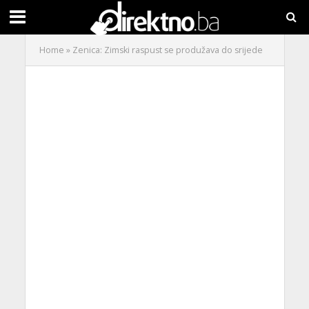
Home
»
Zenica: Zimski raspust se produžava do srijede