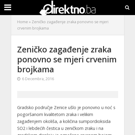
Home
»
Zeničko zagađenje zraka ponovno se mjeri
crvenim brojkama
Zeničko zagađenje zraka
ponovno se mjeri crvenim
brojkama
6 Decembra, 2016
Gradsko područje Zenice ušlo je ponovno u noć s
pogoršanom kvalitetom zraka i velikim
zagađenjem okoliša, a količina sumpordioksida
SO2 i lebdećih čestica u zeničkom zraku i na