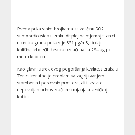
Prema prikazanim brojkama za količinu SO2
sumpordioksida u zraku displej na mjernoj stanici
u centru grada pokazuje 351 μg/m3, dok je
količina lebdećih čestica označena sa 294 μg po
metru kubnom.
Kao glavni uzrok ovog pogoršanja kvaliteta zraka u
Zenici trenutno je problem sa zagrijavanjem
stambenih i poslovnih prostora, ali i izrazito
nepovoljan odnos zračnih strujanja u zeničkoj
kotlini.