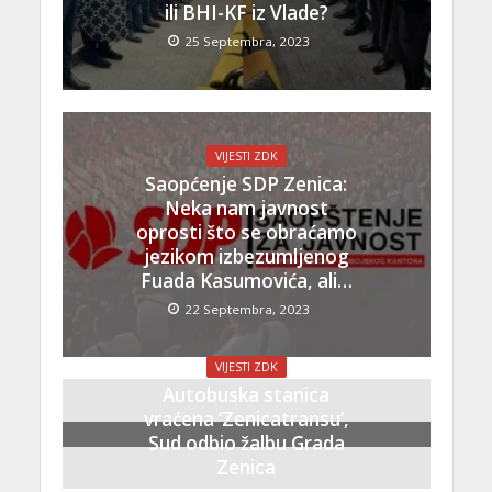
ili BHI-KF iz Vlade?
25 Septembra, 2023
VIJESTI ZDK
Saopćenje SDP Zenica:
Neka nam javnost
oprosti što se obraćamo
jezikom izbezumljenog
Fuada Kasumovića, ali…
22 Septembra, 2023
VIJESTI ZDK
Autobuska stanica
vraćena ‘Zenicatransu’,
Sud odbio žalbu Grada
Zenica