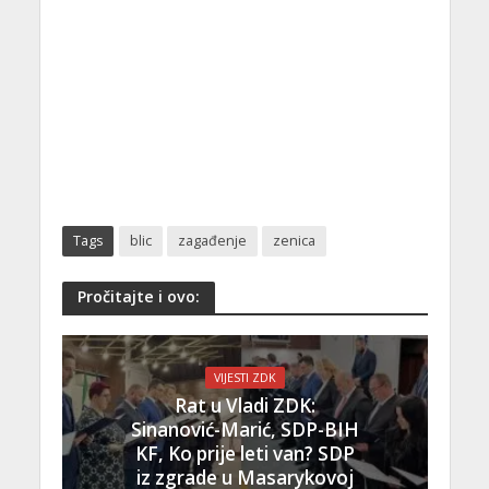
Tags
blic
zagađenje
zenica
Pročitajte i ovo:
VIJESTI ZDK
Rat u Vladi ZDK:
Sinanović-Marić, SDP-BIH
KF, Ko prije leti van? SDP
iz zgrade u Masarykovoj