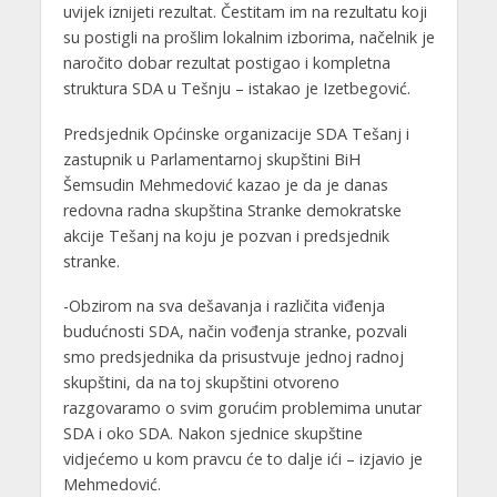
uvijek iznijeti rezultat. Čestitam im na rezultatu koji
su postigli na prošlim lokalnim izborima, načelnik je
naročito dobar rezultat postigao i kompletna
struktura SDA u Tešnju – istakao je Izetbegović.
Predsjednik Općinske organizacije SDA Tešanj i
zastupnik u Parlamentarnoj skupštini BiH
Šemsudin Mehmedović kazao je da je danas
redovna radna skupština Stranke demokratske
akcije Tešanj na koju je pozvan i predsjednik
stranke.
-Obzirom na sva dešavanja i različita viđenja
budućnosti SDA, način vođenja stranke, pozvali
smo predsjednika da prisustvuje jednoj radnoj
skupštini, da na toj skupštini otvoreno
razgovaramo o svim gorućim problemima unutar
SDA i oko SDA. Nakon sjednice skupštine
vidjećemo u kom pravcu će to dalje ići – izjavio je
Mehmedović.