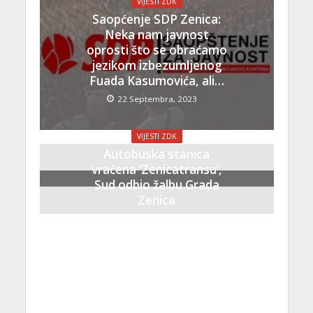
VIJESTI ZDK
Saopćenje SDP Zenica:
Neka nam javnost
oprosti što se obraćamo
jezikom izbezumljenog
Fuada Kasumovića, ali…
22 Septembra, 2023
VIJESTI ZDK
Autobuska stanica
vraćena ‘Zenicatransu’,
Sud odbio žalbu Grada
Zenica
21 Septembra, 2023