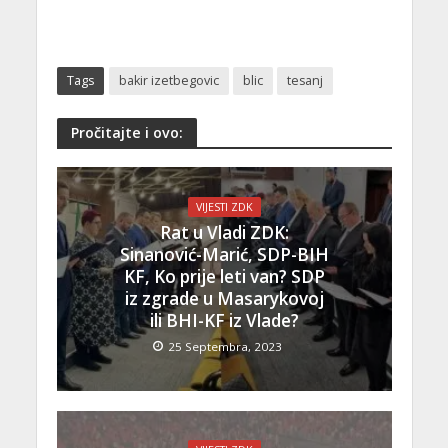
Tags
bakir izetbegovic
blic
tesanj
Pročitajte i ovo:
VIJESTI ZDK
Rat u Vladi ZDK:
Sinanović-Marić, SDP-BIH
KF, Ko prije leti van? SDP
iz zgrade u Masarykovoj
ili BHI-KF iz Vlade?
25 Septembra, 2023