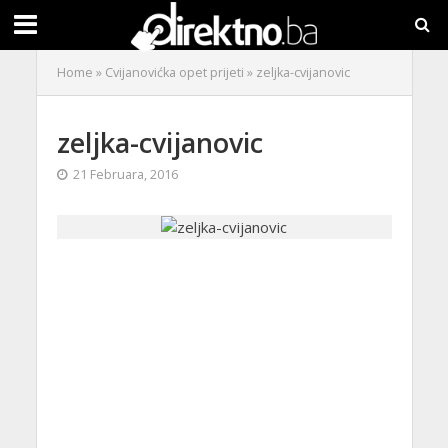
Home
»
Cvijanovićka opet prijeti
»
zeljka-cvijanovic
zeljka-cvijanovic
21 Februara, 2016