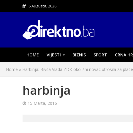
6 Augusta, 2026
HOME
VIJESTI
BIZNIS
SPORT
CRNA HR
Home
»
Harbinja: Bivša Vlada ZDK okolišni novac utrošila za plaće
harbinja
15 Marta, 2016