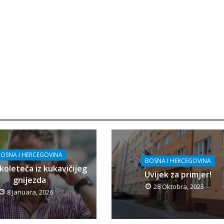
OSNA I HERCEGOVINA
BOSNA I HERCEGOVINA
koleteča iz kukavičijeg
Uvijek za primjer!
gnijezda
28 Oktobra, 2025
8 Januara, 2026