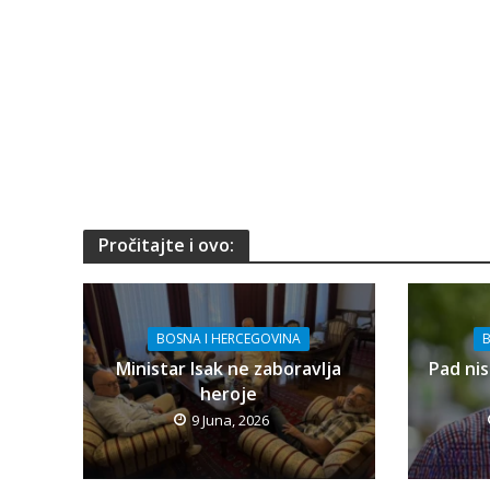
Pročitajte i ovo:
BOSNA I HERCEGOVINA
B
Ministar Isak ne zaboravlja
Pad nis
heroje
9 Juna, 2026