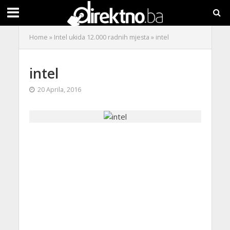
Home
»
Intel ukida 12.000 radnih mjesta
»
intel
intel
20 Aprila, 2016