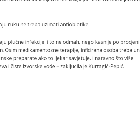
ju ruku ne treba uzimati antiobiotike.
aju plućne infekcije, i to ne odmah, nego kasnije po procjeni
en. Osim medikamentozne terapije, inficirana osoba treba un
minske preparate ako to ljekar savjetuje, i naravno što više
eva i čiste izvorske vode – zaključila je Kurtagić-Pepić.