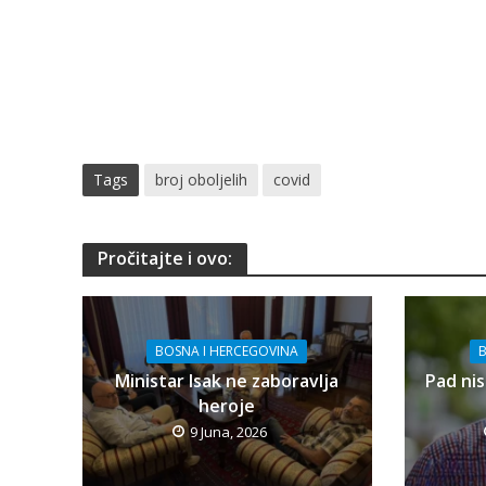
Tags
broj oboljelih
covid
Pročitajte i ovo:
BOSNA I HERCEGOVINA
B
Ministar Isak ne zaboravlja
Pad nis
heroje
9 Juna, 2026