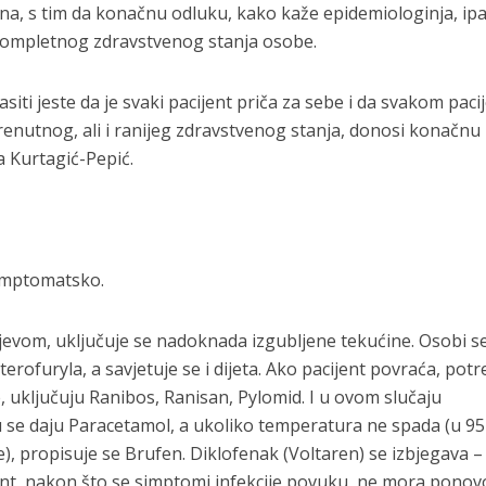
dana, s tim da konačnu odluku, kako kaže epidemiologinja, ip
i kompletnog zdravstvenog stanja osobe.
iti jeste da je svaki pacijent priča za sebe i da svakom paci
enutnog, ali i ranijeg zdravstvenog stanja, donosi konačnu
va Kurtagić-Pepić.
simptomatsko.
evom, uključuje se nadoknada izgubljene tekućine. Osobi s
erofuryla, a savjetuje se i dijeta. Ako pacijent povraća, pot
ke, uključuju Ranibos, Ranisan, Pylomid. I u ovom slučaju
 se daju Paracetamol, a ukoliko temperatura ne spada (u 95
, propisuje se Brufen. Diklofenak (Voltaren) se izbjegava –
jent, nakon što se simptomi infekcije povuku, ne mora ponov