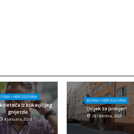
OSNA I HERCEGOVINA
BOSNA I HERCEGOVINA
koleteča iz kukavičijeg
Uvijek za primjer!
gnijezda
28 Oktobra, 2025
8 Januara, 2026