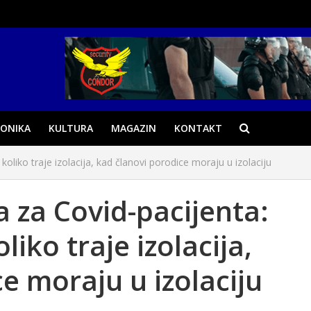
ONIKA
KULTURA
MAGAZIN
KONTAKT
koliko traje izolacija, kad članovi porodice moraju u izolaciju
a za Covid-pacijenta:
liko traje izolacija,
e moraju u izolaciju