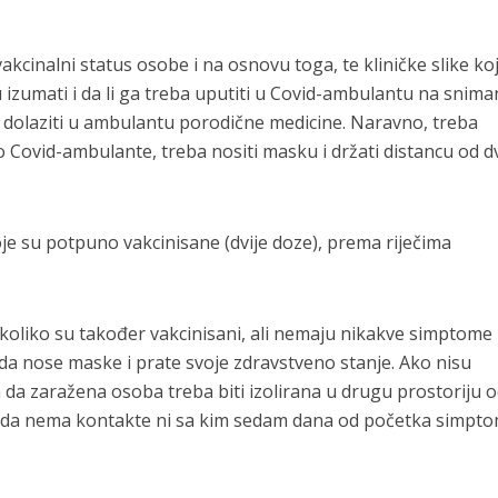
akcinalni status osobe i na osnovu toga, te kliničke slike ko
u izumati i da li ga treba uputiti u Covid-ambulantu na snima
 dolaziti u ambulantu porodične medicine. Naravno, treba
do Covid-ambulante, treba nositi masku i držati distancu od d
koje su potpuno vakcinisane (dvije doze), prema riječima
koliko su također vakcinisani, ali nemaju nikakve simptome
 da nose maske i prate svoje zdravstveno stanje. Ako nisu
ih da zaražena osoba treba biti izolirana u drugu prostoriju 
te da nema kontakte ni sa kim sedam dana od početka simpt