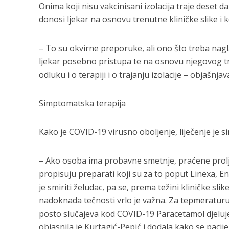
Onima koji nisu vakcinisani izolacija traje deset 
donosi ljekar na osnovu trenutne kliničke slike 
– To su okvirne preporuke, ali ono što treba naglas
ljekar posebno pristupa te na osnovu njegovog tr
odluku i o terapiji i o trajanju izolacije – objašnja
Simptomatska terapija
Kako je COVID-19 virusno oboljenje, liječenje je 
– Ako osoba ima probavne smetnje, praćene prolj
propisuju preparati koji su za to poput Linexa, Ent
je smiriti želudac, pa se, prema težini kliničke sli
nadoknada tečnosti vrlo je važna. Za tepmeraturu
posto slučajeva kod COVID-19 Paracetamol djeluje)
objasnila je Kurtagić-Pepić i dodala kako se paci