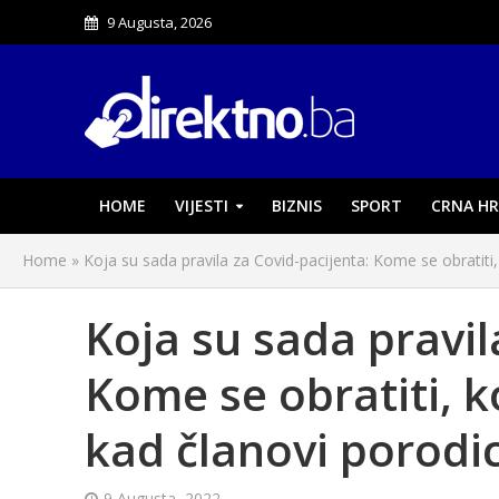
9 Augusta, 2026
HOME
VIJESTI
BIZNIS
SPORT
CRNA HR
Home
»
Koja su sada pravila za Covid-pacijenta: Kome se obratiti, 
Koja su sada pravil
Kome se obratiti, ko
kad članovi porodic
9 Augusta, 2022