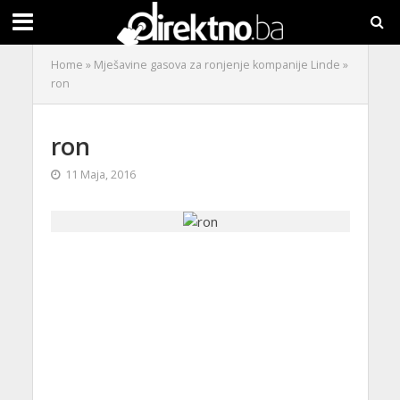
Home
»
Mješavine gasova za ronjenje kompanije Linde
»
ron
ron
11 Maja, 2016