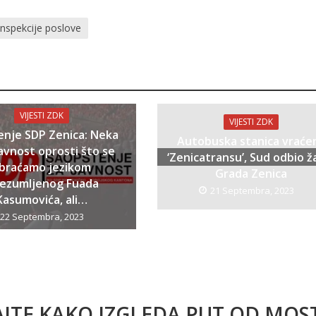
inspekcije poslove
VIJESTI ZDK
VIJESTI ZDK
enje SDP Zenica: Neka
Autobuska stanica vraće
avnost oprosti što se
‘Zenicatransu’, Sud odbio ž
braćamo jezikom
Grada Zenica
bezumljenog Fuada
21 Septembra, 2023
Kasumovića, ali…
22 Septembra, 2023
AJTE KAKO IZGLEDA PUT OD MO