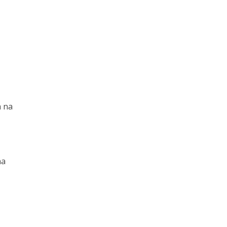
a na
na