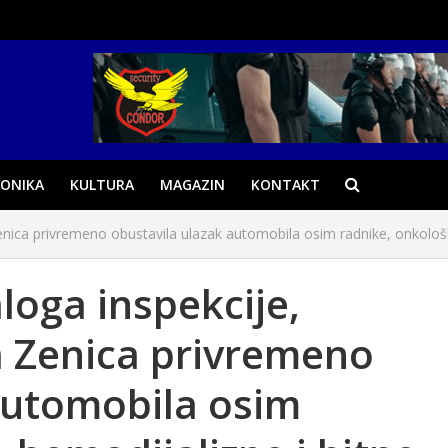
ONIKA
KULTURA
MAGAZIN
KONTAKT
ica privremeno obustavila ulazak automobila osim radnike, onkološke
oga inspekcije,
a Zenica privremeno
automobila osim