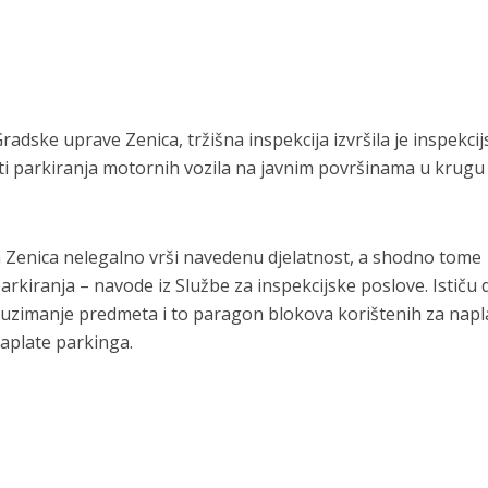
dske uprave Zenica, tržišna inspekcija izvršila je inspekcij
ti parkiranja motornih vozila na javnim površinama u krugu
 Zenica nelegalno vrši navedenu djelatnost, a shodno tome
kiranja – navode iz Službe za inspekcijske poslove. Ističu d
uzimanje predmeta i to paragon blokova korištenih za napl
aplate parkinga.