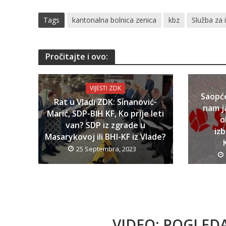
Tags
kantonalna bolnica zenica
kbz
Služba za 
Pročitajte i ovo:
VIJESTI ZDK
Saopć
Rat u Vladi ZDK: Sinanović-
nam j
Marić, SDP-BIH KF, Ko prije leti
o
van? SDP iz zgrade u
iz
Masarykovoj ili BHI-KF iz Vlade?
25 Septembra, 2023
VIDEO: POGLED