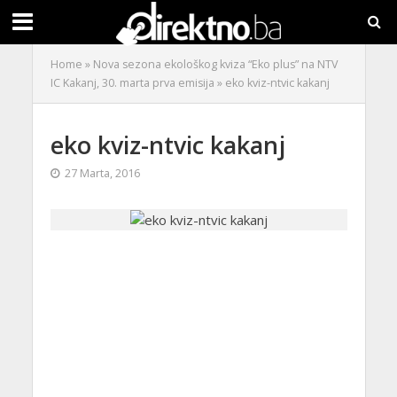
Home
»
Nova sezona ekološkog kviza “Eko plus” na NTV
IC Kakanj, 30. marta prva emisija
»
eko kviz-ntvic kakanj
eko kviz-ntvic kakanj
27 Marta, 2016