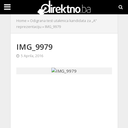
Home
»
Odigrana test utakmica kandidata za „A“
reprezentaciju
»
IMG_9979
IMG_9979
5 Aprila, 2016